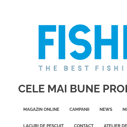
Sari
la
conținut
CELE MAI BUNE PROD
Cele
mai
MAGAZIN ONLINE
CAMPANII
NEWS
N
bune
produse
de
LACURI DE PESCUIT
CONTACT
ATELIER D