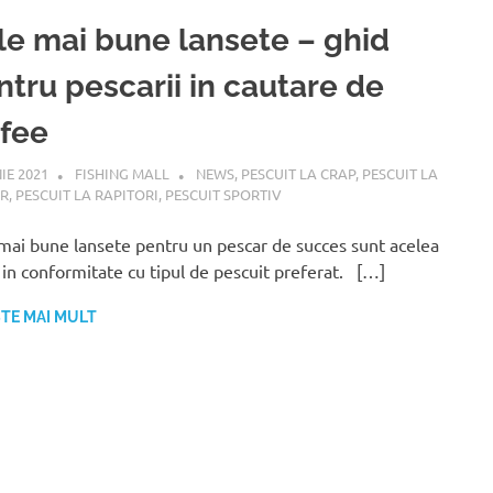
le mai bune lansete – ghid
ntru pescarii in cautare de
ofee
NIE 2021
FISHING MALL
NEWS
,
PESCUIT LA CRAP
,
PESCUIT LA
ER
,
PESCUIT LA RAPITORI
,
PESCUIT SPORTIV
mai bune lansete pentru un pescar de succes sunt acelea
 in conformitate cu tipul de pescuit preferat. […]
ȘTE MAI MULT