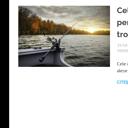
Ce
pe
tr
25 IU
FEED
Cele 
alese
CITE