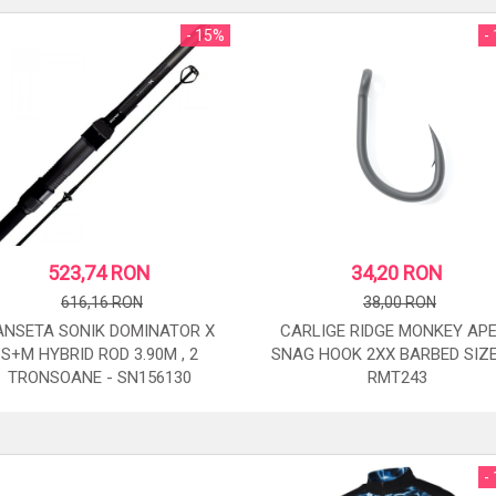
- 15%
-
523,74 RON
34,20 RON
616,16 RON
38,00 RON
ANSETA SONIK DOMINATOR X
CARLIGE RIDGE MONKEY APE
S+M HYBRID ROD 3.90M , 2
SNAG HOOK 2XX BARBED SIZE
TRONSOANE - SN156130
RMT243
STOC: 3 BUC.
STOC: 1 BUC.
-