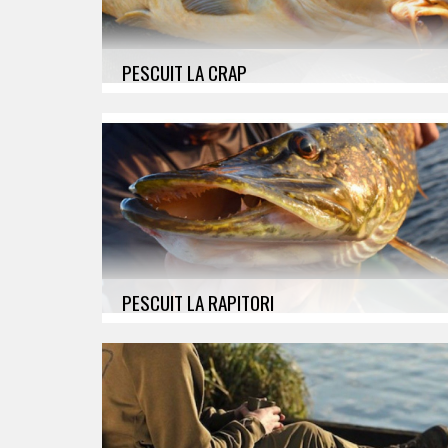
PESCUIT LA CRAP
Lansete, Mulinete, Avertizori, Suporti,
Accesorii monturi, Nadire Marcare, Fire
PESCUIT LA RAPITORI
Lansete, Mulinete, Fire, Combo (Lanseta &
Mulineta), Naluci, Accesorii