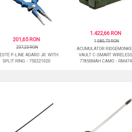
1.422,66 RON
201,65 RON
1.580,73 RON
237,23 RON
ACUMULATOR RIDGEMONK
ESTE P-LINE ADARO JR. WITH
VAULT C-SMART WIRELES
SPLIT RING - 750221020
77850MAH CAMO - RM474
STOC: 2 BUC.
STOC: 3 BUC.