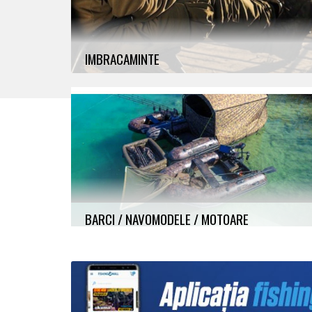
IMBRACAMINTE
BARCI / NAVOMODELE / MOTOARE
Pescuit din Barca, Navomodele