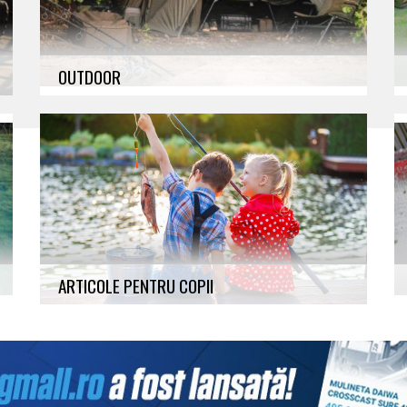
OUTDOOR
Camping, Lanterne / Baterii / Acumulatori, Lazi
izoterme, Aragaz / Butelii / Incalzitoare, Altele
ARTICOLE PENTRU COPII
lansete-vergi, Mulinete, Imbracaminta,
Incaltaminte, Accesorii, Cadouri