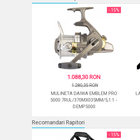
- 15%
1.088,30 RON
1.280,35 RON
MULINETA DAIWA EMBLEM PRO
L
5000 7RUL/370MX035MM/5,1:1 -
D.EMP5000
STOC: 3 BUC.
Recomandari Rapitori
- 15%