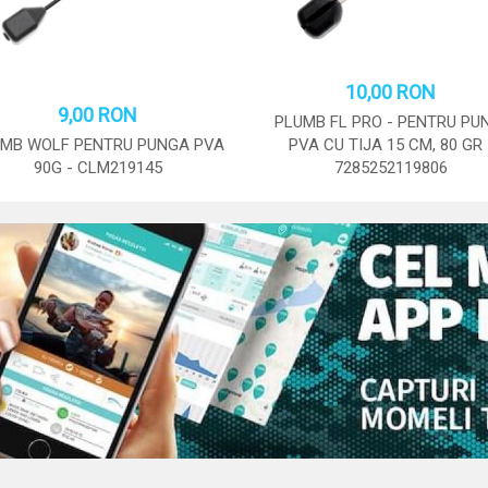
10,00 RON
9,00 RON
PLUMB FL PRO - PENTRU PU
MB WOLF PENTRU PUNGA PVA
PVA CU TIJA 15 CM, 80 GR 
90G - CLM219145
7285252119806
STOC: 20 BUC.
STOC: 18 BUC.