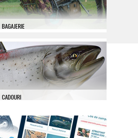
BAGAJERIE
CADOURI
Vouchere, Trofee