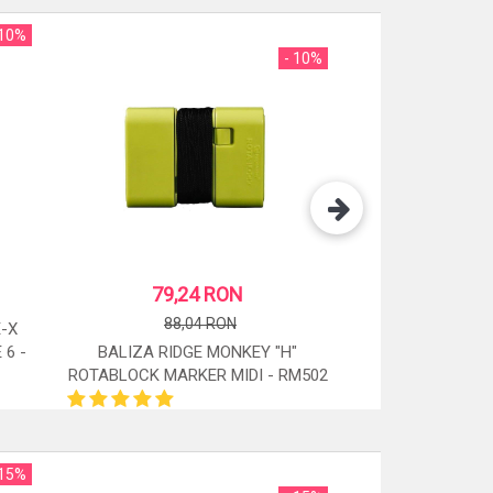
 10%
- 10%
79,24 RON
88,04 RON
-X
 6 -
BALIZA RIDGE MONKEY "H"
ROTABLOCK MARKER MIDI - RM502
STOC: 1 BUC.
 15%