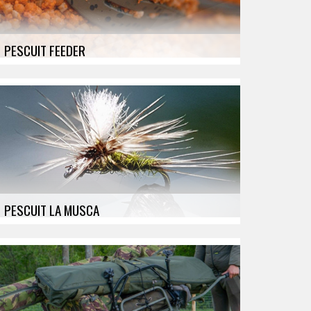
PESCUIT FEEDER
Lansete, Mulinete, Nade, Carlige, Fire, Monturi,
Crosete, Suporti, Stopere, Avertizoare, Diverse
PESCUIT LA MUSCA
Fire, Mincioguri, Muste artificiale, Mulinete,
Lansete, Carlige, Kit, Accesorii Diverse