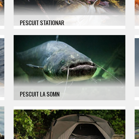
PESCUIT STATIONAR
Match / Bologneza / Vergi, Rubeziana, Copca,
Nadire, Carlige, Fire, Diverse
PESCUIT LA SOMN
Mulinete, Fire, Clonk, Lansete, Momeli, Naluci,
Accesorii, Diverse