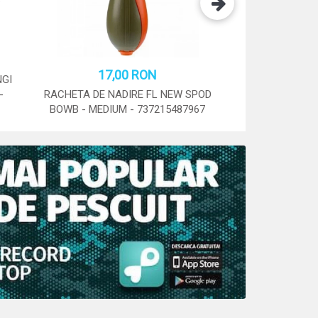
17,00 RON
18,0
NGI
-
RACHETA DE NADIRE FL NEW SPOD
RACHETA DE NAD
BOWB - MEDIUM - 737215487967
BOWB - LARGE 
STOC: 5 BUC.
STOC: