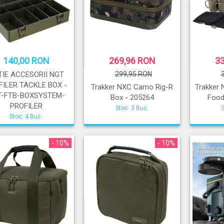
140,00 RON
269,96 RON
3
TIE ACCESORII NGT
299,95 RON
FILER TACKLE BOX -
Trakker NXC Camo Rig-R
Trakker
T-FTB-BOXSYSTEM-
Box - 205264
Food
PROFILER
Stoc: 3 Buc.
Stoc: 4 Buc.
- 10%
- 10%