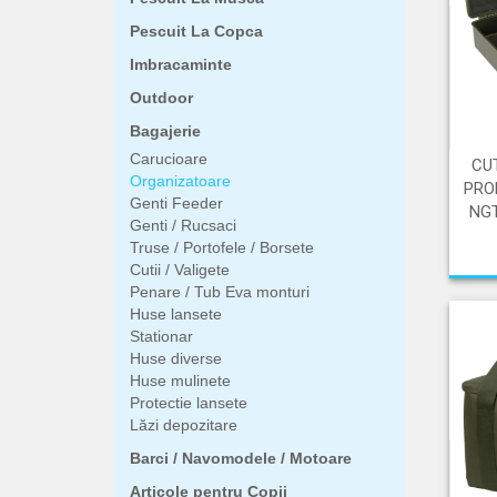
Pescuit La Copca
Imbracaminte
Outdoor
Bagajerie
Carucioare
CU
Organizatoare
PRO
Genti Feeder
NG
Genti / Rucsaci
Truse / Portofele / Borsete
Cutii / Valigete
Penare / Tub Eva monturi
Huse lansete
Stationar
Huse diverse
Huse mulinete
Protectie lansete
Lăzi depozitare
Barci / Navomodele / Motoare
Articole pentru Copii