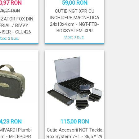
0,97 RON
59,00 RON
76,21 RON
CUTIE NGT XPR CU
INCHIDERE MAGNETICA
ZATOR FOX DIN
24x13x4 cm - NGT-FTB-
RIAL / BIVVY
BOXSYSTEM-XPR
ISER - CLU426
Stoc: 3 Buc.
Stoc: 2 Buc.
4,23 RON
115,00 RON
MIVARDI Plumbi
Cutie Accesorii NGT Tackle
um - M-LEPOPR
Box System 7+1 - 36,5 * 29