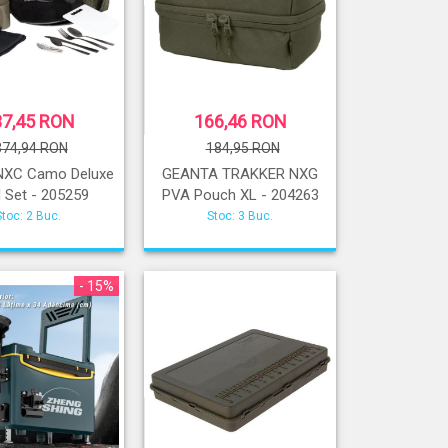
37,45 RON
166,46 RON
374,94 RON
184,95 RON
 NXC Camo Deluxe
GEANTA TRAKKER NXG
 Set - 205259
PVA Pouch XL - 204263
Stoc: 2 Buc.
Stoc: 3 Buc.
- 15%