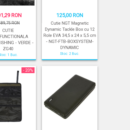
01,29 RON
125,00 RON
589,75 RON
Cutie NGT Magnetic
Dynamic Tackle Box cu 12
CUTIE
Role EVA 34,5 x 24 x 5,5 cm
IFUNCTIONALA
- NGT-FTB-BOXSYSTEM-
ISHING - VERDE -
DYNAMIC
ZG40
Stoc: 2 Buc.
Stoc: 1 Buc.
- 20%