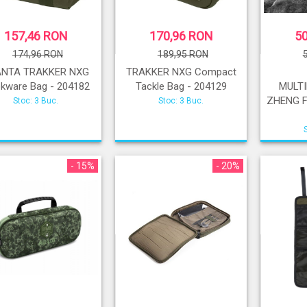
157,46 RON
170,96 RON
5
174,96 RON
189,95 RON
ANTA TRAKKER NXG
TRAKKER NXG Compact
kware Bag - 204182
Tackle Bag - 204129
MULT
ZHENG F
Stoc: 3 Buc.
Stoc: 3 Buc.
- 15%
- 20%