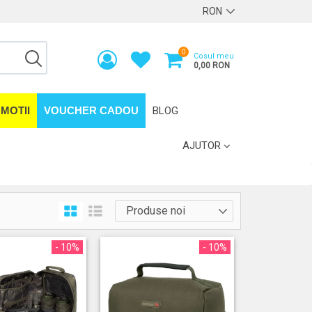
0
Cosul meu
0,00 RON
MOTII
VOUCHER CADOU
BLOG
AJUTOR
- 10%
- 10%