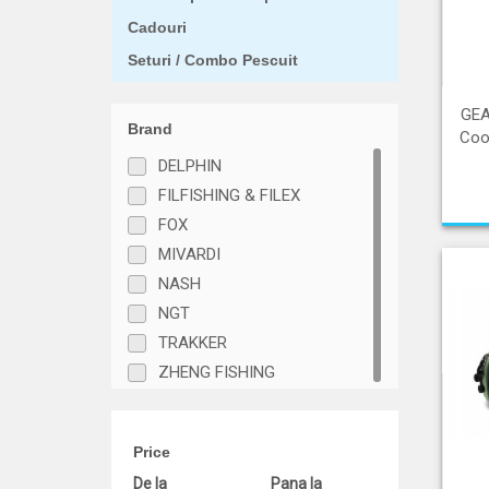
Cadouri
Seturi / Combo Pescuit
GE
Brand
Coo
DELPHIN
FILFISHING & FILEX
FOX
MIVARDI
NASH
NGT
TRAKKER
ZHENG FISHING
Price
De la
Pana la