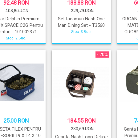
92,48 RON
183,83 RON
6
108,80 RON
229,79 RON
ar Delphin Premium
Set tacamuri Nash One
ORGANI
UX SPACE C2G Pentru
Man Dining Set - T3560
MATE
nturi - 101002371
ORGAN
Stoc: 3 Buc.
Stoc: 2 Buc.
- 20%
25,00 RON
184,55 RON
7
SETA FILEX PENTRU
230,69 RON
Ganta 
ESORII 19 X 14 X 10
Premi
Geanta Nash Logix Deluxe