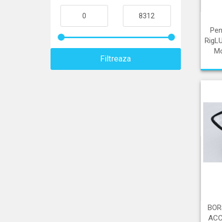
Pen
RigL
Mo
Filtreaza
BOR
ACC