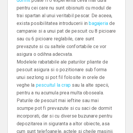
dormit
poate fi o experienta ceva mai dura
pentru cei care nu sunt obisnuiti cu modul de
trai spartan al unui veritabil pescar. De aceea,
exista posibilitatea introducerii in
bagajeria
de
campanie si a unui pat de pescuit cu 8 picioare
sau cu 6 picioare reglabile, care sunt
prevazute si cu saltele confortabile ce vor
asigura o odihna adecvata.
Modelele rabatabile ale paturilor pliante de
pescuit asigura si o pozitionare sub forma
unui sezlong si pot fil folosite in orele de
veghe la
pescuitul la crap
sau la alte specii,
pentru a nu acumula prea multa oboseala.
Paturile de pescuit mai ieftine sau mai
scumpe pot fi prevazute si cu saci de dormit
incorporati, dar si cu diverse buzunare pentru
depozitarea in siguranta a altor obiecte, asa
cum sunt telefoanele, actele si cheile masinii.