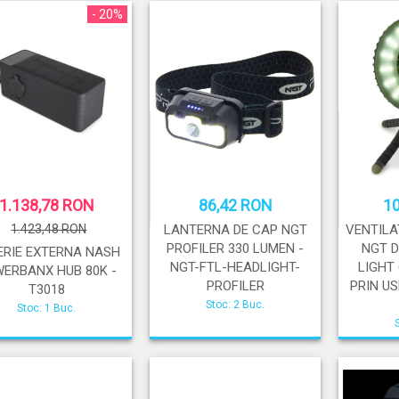
- 20%
1.138,78 RON
86,42 RON
1
1.423,48 RON
LANTERNA DE CAP NGT
VENTILA
PROFILER 330 LUMEN -
NGT D
ERIE EXTERNA NASH
NGT-FTL-HEADLIGHT-
LIGHT
ERBANX HUB 80K -
PROFILER
PRIN US
T3018
Stoc: 2 Buc.
Stoc: 1 Buc.