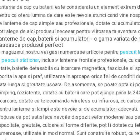
anterna de cap cu baterii este considerata un element extrem de
entru ca ofera lumina de care este nevoie atunci cand vine noa
e lanterne de cap simple sau profesionale, dotate cu acumulatori
oti alege de aici produsul necesar pentru viitoarea ta aventura 
anterne de cap, baterii si acumulatori - o gama variata de
aseasca produsul perfect
n magazinul nostru vei gasi numeroase articole pentru
pescuit l
i
pescuit stationar
, inclusiv lanterne frontale profesionale, cu c
otativ, baterie detasabila cu incarcare magnetica, fascicule si sp
porita la apa si praf, utilizarea in aproape orice fel de conditii
iata lunga si greutate usoara. De asemenea, se poate opta si p
amping, rezistente, dotate cu baterii care pot ajunge pana la 24
ncarcare, dotate cu telecomanda wireless cu infrarosu, cu carcas
entru lanterne si lampi este nevoie si de acumulatori adecvati, i
roduse ce pot satisface nevoile dispozitivelor moderne sau pe a
apacitate, greutate, culoare si forme diferite, pot fi dotate cu t
umeroase, utilizate in mod normal. Sunt construite robust, cu re