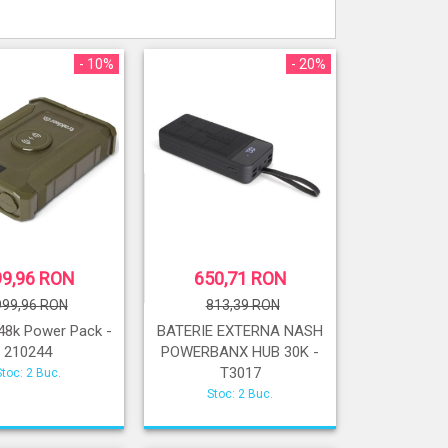
- 10%
- 20%
99,96 RON
650,71 RON
999,96 RON
813,39 RON
 48k Power Pack -
BATERIE EXTERNA NASH
210244
POWERBANX HUB 30K -
T3017
Stoc: 2 Buc.
Stoc: 2 Buc.