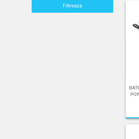
Filtreaza
BAT
POW