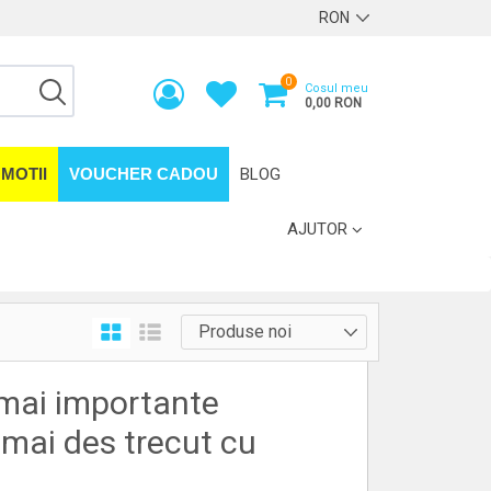
0
Cosul meu
0,00 RON
MOTII
VOUCHER CADOU
BLOG
AJUTOR
 mai importante
l mai des trecut cu