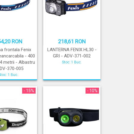
54,20 RON
218,61 RON
a frontala Fenix
LANTERNA FENIX HL30 -
ancarcabila - 400
GRI - ADV-371-002
 metrii - Albastru
Stoc: 1 Buc.
ADV-370-005
Stoc: 1 Buc.
- 15%
- 10%