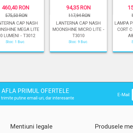
460,40 RON
94,35 RON
1
575,50 RON
117,94 RON
NTERNA CAP NASH
LANTERNA CAP NASH
LAMPA P
NSHINE MEGA LITE
MOONSHINE MICRO LITE -
CORT C
60 LUMENI - T3012
T3010
A8
Stoc: 1 Buc.
Stoc: 9 Buc.
AFLA PRIMUL OFERTELE
E-Mail:
trimite putine email-uri, dar interesante
Mentiuni legale
Produsele me