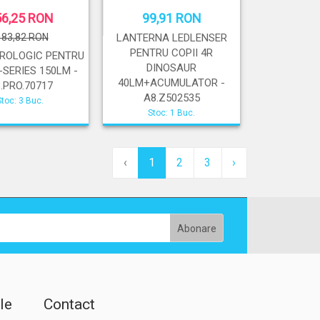
56,25 RON
99,91 RON
183,82 RON
LANTERNA LEDLENSER
PENTRU COPII 4R
ROLOGIC PENTRU
DINOSAUR
-SERIES 150LM -
40LM+ACUMULATOR -
.PRO.70717
A8.Z502535
Stoc: 3 Buc.
Stoc: 1 Buc.
‹
1
2
3
›
le
Contact