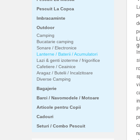
L
Pescuit La Copca
p
Imbracaminte
d
Outdoor
p
Camping
L
Bucatarie camping
g
Sonare / Electronice
I
Lanterne / Baterii / Acumulatori
s
Lazi & genti izoterme / frigorifice
Cafetiere / Ceainice
r
Aragaz / Butelii / Incalzitoare
s
Diverse Camping
v
Bagajerie
c
Barci / Navomodele / Motoare
i
Articole pentru Copii
P
Cadouri
p
c
Seturi / Combo Pescuit
n