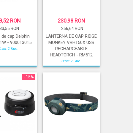
8,52 RON
230,98 RON
33,55 RON
256,64 RON
de cap Delphin
LANTERNA DE CAP RIDGE
 1W - 900013015
MONKEY VRH150X USB
RECHARGEABLE
Stoc: 2 Buc.
HEADTORCH - RM512
Stoc: 2 Buc.
- 15%