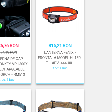
36,76 RON
315,21 RON
374,18 RON
LANTERNA FENIX -
FRONTALA MODEL HL18R-
ERNA DE CAP
T - ADV-444-001
ONKEY VRH300X
Stoc: 1 Buc.
RECHARGEABLE
ORCH - RM513
Stoc: 2 Buc.