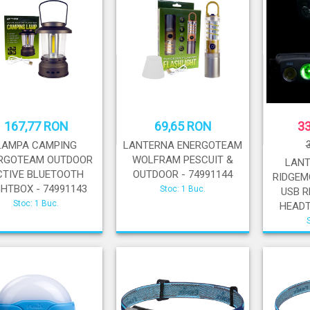
167,77 RON
69,65 RON
3
LAMPA CAMPING
LANTERNA ENERGOTEAM
RGOTEAM OUTDOOR
WOLFRAM PESCUIT &
LANT
CTIVE BLUETOOTH
OUTDOOR - 74991144
RIDGEM
GHTBOX - 74991143
Stoc: 1 Buc.
USB 
Stoc: 1 Buc.
HEADT