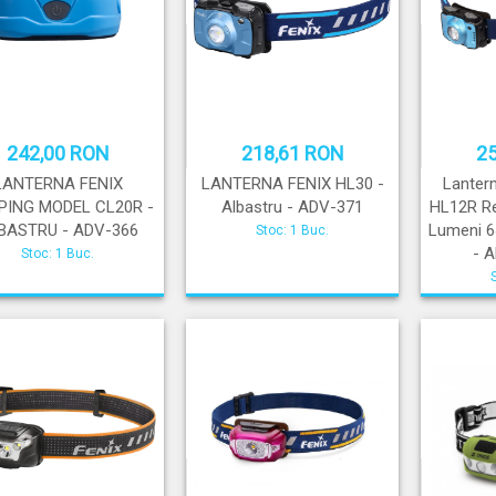
242,00 RON
218,61 RON
2
LANTERNA FENIX
LANTERNA FENIX HL30 -
Lantern
ING MODEL CL20R -
Albastru - ADV-371
HL12R Re
BASTRU - ADV-366
Lumeni 64
Stoc: 1 Buc.
- 
Stoc: 1 Buc.