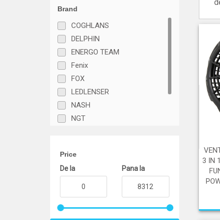
d
Brand
COGHLANS
DELPHIN
ENERGO TEAM
Fenix
FOX
LEDLENSER
NASH
NGT
PROLOGIC
RIDGE MONKEY
VENT
Price
TRAKKER
3 IN
De la
Pana la
FU
POW