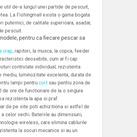
 util de-a lungul unei partide de pescuit,
ptea. La Fishingmall exista o gama bogata
 puternici, de calitate superioara, asadar,
de pescuit.
 modele, pentru ca fiecare pescar sa
a crap
, rapitori, la musca, la copca, feeder
aracteristici deosebite, cum ar fi cap
oturi controlate individual, rezistenta
 de mediu, luminozitate excelenta, durata de
entru lampi pentru
cort
sau pentru zona de
0 de ore de functionare de la o singura
a rezistenta la apa si praf.
ar de pe site poti achizitiona si astfel de
 celor vechi. Bateriile au dimensiuni,
ehnologie wireless, care elimina cablurile
zistenta la socuri mecanice si au un