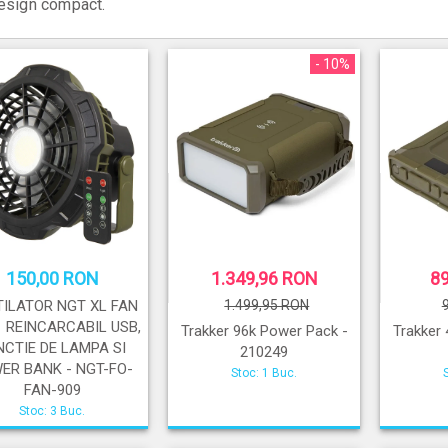
esign compact.
- 10%
150,00 RON
1.349,96 RON
8
ILATOR NGT XL FAN
1.499,95 RON
 1 REINCARCABIL USB,
Trakker 96k Power Pack -
Trakker
NCTIE DE LAMPA SI
210249
ER BANK - NGT-FO-
Stoc: 1 Buc.
FAN-909
Stoc: 3 Buc.