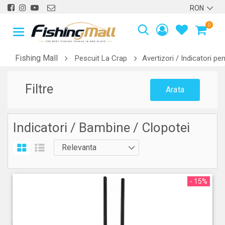
0
Fishing Mall
Pescuit La Crap
Avertizori / Indicatori pe
Filtre
Arata
Indicatori / Bambine / Clopotei
- 15%