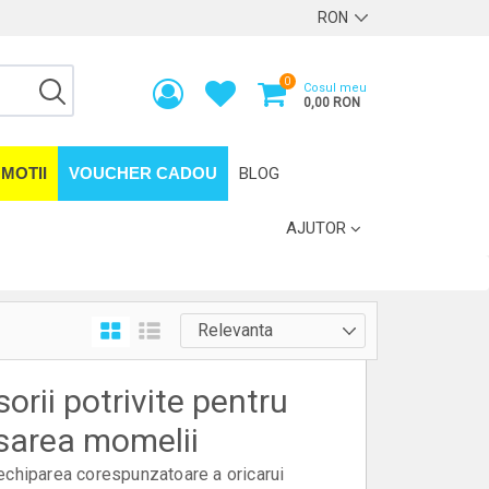
0
Cosul meu
0,00 RON
MOTII
VOUCHER CADOU
BLOG
AJUTOR
orii potrivite pentru
asarea momelii
echiparea corespunzatoare a oricarui