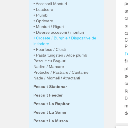
p
Accesorii Monturi
Leadcore
a
Plumbi
c
Opritoare
s
Monturi / Riguri
Diverse accesorii / monturi
c
Crosete / Burghie / Dispozitive de
C
intindere
P
Foarfece / Clesti
F
Pasta tungsten / Alice plumb
Pescuit cu Bag-uri
f
Nadire / Marcare
p
Protectie / Pastrare / Cantarire
s
Nade / Momeli / Atractanti
c
Pescuit Stationar
K
Pescuit Feeder
D
Pescuit La Rapitori
m
Pescuit La Somn
d
Pescuit La Musca