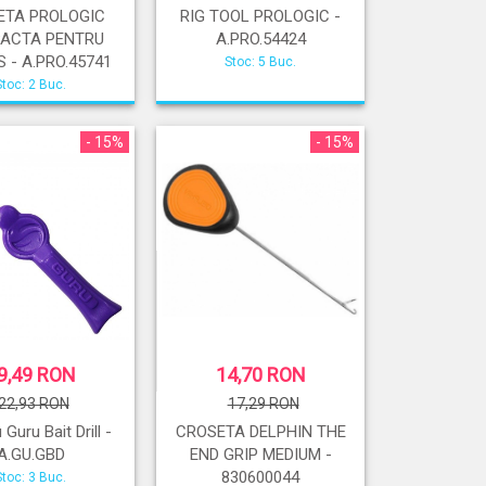
ETA PROLOGIC
RIG TOOL PROLOGIC -
ACTA PENTRU
A.PRO.54424
S - A.PRO.45741
Stoc: 5 Buc.
Stoc: 2 Buc.
- 15%
- 15%
9,49 RON
14,70 RON
22,93 RON
17,29 RON
 Guru Bait Drill -
CROSETA DELPHIN THE
A.GU.GBD
END GRIP MEDIUM -
830600044
Stoc: 3 Buc.