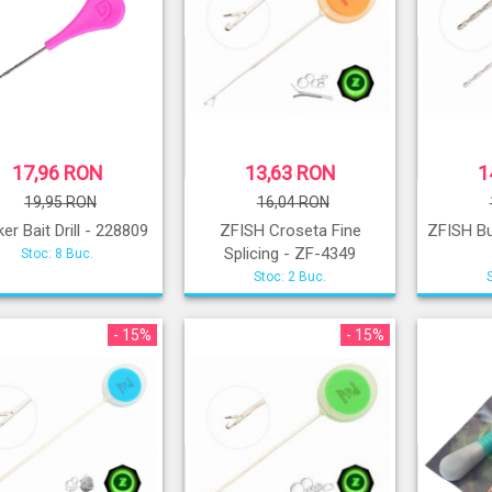
17,96 RON
13,63 RON
1
19,95 RON
16,04 RON
ker Bait Drill - 228809
ZFISH Croseta Fine
ZFISH Bur
Splicing - ZF-4349
Stoc: 8 Buc.
Stoc: 2 Buc.
- 15%
- 15%