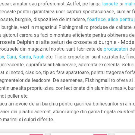
escar, amator sau profesionist. Astfel, pe langa
lansete
si
muli
decvate pentru garantarea unor capturi spectaculoase, cum ar f
rosete, burghie, dispozitive de intindere,
foarfece
,
alice pentru
i burghie, vezi in magazinul Fishingmall.ro produse de calitate s
u ajutorul carora sa faci o montura eficienta pentru obtinerea d
roseta Delphin si alte seturi de crosete si burghie - Modele
rodusele din magazinul nostru sunt fabricate de
producatori
de
ox
,
Guru
,
Korda
,
Nash
etc. Tijele crosetelor sunt rezistente, fiin
luorescente, suprafata antialunecare, aderenta excelenta. Seturil
lat si neted, clasice, tip ac fara aparatoare, pentru tragerea forf
egmentelor de leadcore. De asemenea, Fishingmall.ro ofera si s
ontin unealta propriu-zisa, confectionata din aluminiu masiv, bu
not puller etc.
aca ai nevoie de un burghiu pentru gaurirea boiliesurilor si a mom
aner din plastic aderent, atunci alege din gama bogata existenta
e marimi si culori diferite.