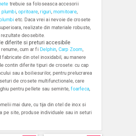
nete
trebuie sa foloseasca accesorii
i
plumbi
,
opritoare
,
riguri
,
momitoare
,
 plumbi
etc. Daca vrei ai nevoie de crosete
uperioara, realizate din materiale robuste,
e rezultate deosebite.
 diferite si preturi accesibile
 renume, cum ar fi
Delphin
,
Carp Zoom
,
d fabricate din otel inoxidabil, au manere
e contin diferite tipuri de crosete: cu cap
acului sau a boiliesurilor, pentru prelucrarea
eturi de crosete multifunctionale, care
rghiu pentru pellete sau seminte,
foarfeca
,
elii mai dure, cu tija din otel de inox si
 pe site, produse individuale sau in seturi