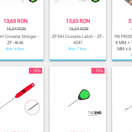
13,63 RON
13,63 RON
5
16,04 RON
16,04 RON
H Croseta Stringer -
ZFISH Croseta Latch - ZF-
PB PROD
ZF-4646
4547
8 MM + 
MM x 6
Stoc: 6 Buc.
Stoc: 7 Buc.
- 15%
- 15%