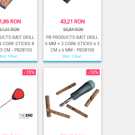
1,86 RON
43,21 RON
61,01 RON
50,84 RON
UCTS BAIT DRILL
PB PRODUCTS BAIT DRILL
3 CORK STICKS 8
6 MM + 3 CORK STICKS 6.5
.5 CM - PB28105
CM x 6 MM - PB28100
Stoc: 3 Buc.
Stoc: 2 Buc.
- 15%
- 10%