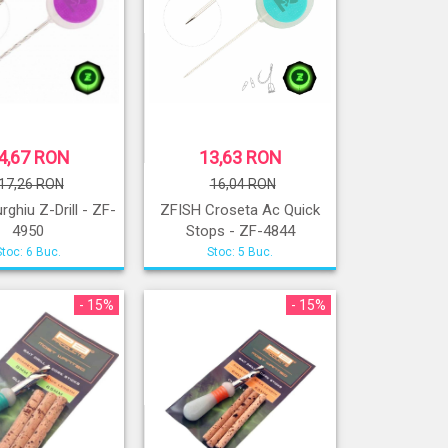
4,67 RON
13,63 RON
17,26 RON
16,04 RON
ghiu Z-Drill - ZF-
ZFISH Croseta Ac Quick
4950
Stops - ZF-4844
Stoc: 6 Buc.
Stoc: 5 Buc.
- 15%
- 15%