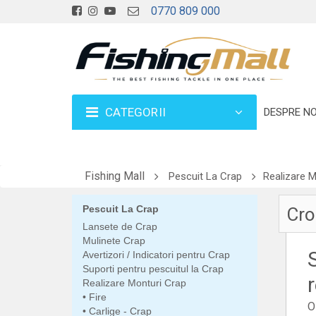
0770 809 000
CATEGORII
DESPRE NO
Fishing Mall
Pescuit La Crap
Realizare M
Pescuit La Crap
Cro
Lansete de Crap
Mulinete Crap
Avertizori / Indicatori pentru Crap
Suporti pentru pescuitul la Crap
Realizare Monturi Crap
Fire
O
Carlige - Crap