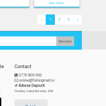
Stoc: 8 Buc.
‹
1
2
3
›
le
Contact
0770 809 000
online@fishingmall.ro
Adresa Depozit:
i
Oradea, Calea Borsului, 29K
e