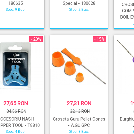
180635
Special - 180628
CROS
Stoc: 9 Buc.
Stoc: 2 Buc.
COMP
BOILIE
- 20%
- 15%
27,65 RON
27,31 RON
1
34,56 RON
32,13 RON
ACCESORIU NASH
Croseta Guru Pellet Cones
Burghiu
IPPER TOOL - T8810
- A.GU.GPC
Stoc: 4 Buc.
Stoc: 3 Buc.