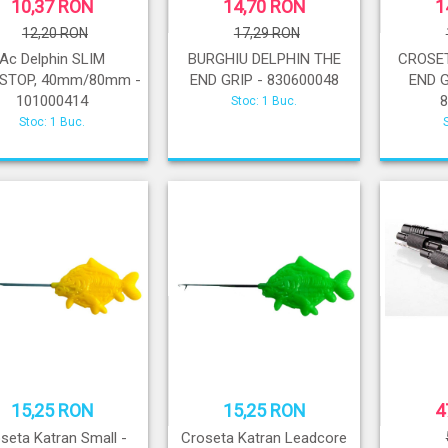
10,37 RON
14,70 RON
1
12,20 RON
17,29 RON
Ac Delphin SLIM
BURGHIU DELPHIN THE
CROSET
kSTOP, 40mm/80mm -
END GRIP - 830600048
END 
101000414
Stoc: 1 Buc.
Stoc: 1 Buc.
15,25 RON
15,25 RON
4
seta Katran Small -
Croseta Katran Leadcore