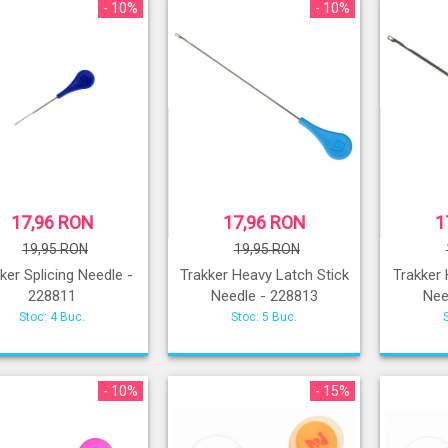
- 10%
- 10%
17,96 RON
17,96 RON
1
19,95 RON
19,95 RON
ker Splicing Needle -
Trakker Heavy Latch Stick
Trakker
228811
Needle - 228813
Nee
Stoc: 4 Buc.
Stoc: 5 Buc.
- 10%
- 15%