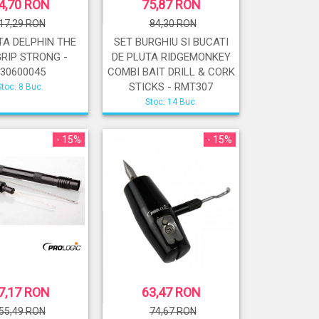
4,70 RON
75,87 RON
17,29 RON
84,30 RON
A DELPHIN THE
SET BURGHIU SI BUCATI
GRIP STRONG -
DE PLUTA RIDGEMONKEY
830600045
COMBI BAIT DRILL & CORK
STICKS - RMT307
Stoc: 8 Buc.
Stoc: 14 Buc.
- 15%
- 15%
7,17 RON
63,47 RON
55,49 RON
74,67 RON