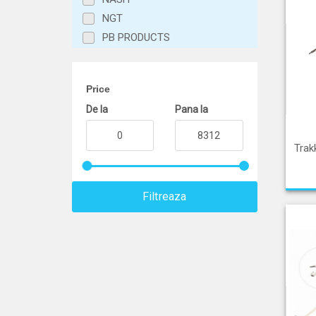
NGT
PB PRODUCTS
PROLOGIC
RIDGE MONKEY
Price
TRAKKER
De la
Pana la
ZFISH
Trak
Filtreaza