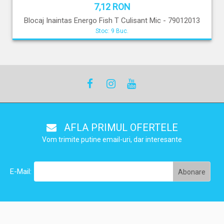
7,12 RON
Blocaj Inaintas Energo Fish T Culisant Mic - 79012013
Stoc: 9 Buc.
AFLA PRIMUL OFERTELE
Vom trimite putine email-uri, dar interesante
E-Mail: