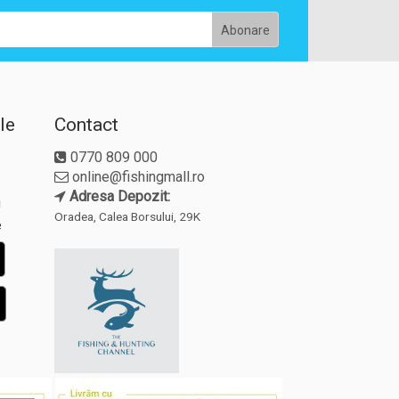
le
Contact
0770 809 000
online@fishingmall.ro
Adresa Depozit:
i
Oradea, Calea Borsului, 29K
e