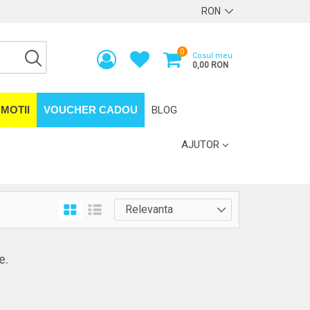
0
Cosul meu
0,00 RON
MOTII
VOUCHER CADOU
BLOG
AJUTOR
e.