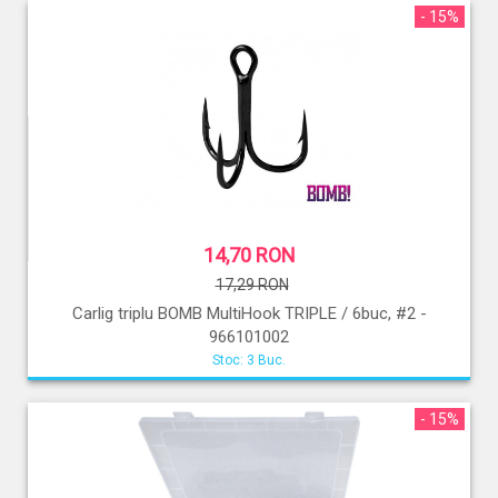
- 15%
14,70 RON
17,29 RON
Carlig triplu BOMB MultiHook TRIPLE / 6buc, #2 -
966101002
Stoc: 3 Buc.
- 15%