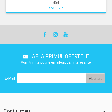
404
Stoc: 1 Buc.
AFLA PRIMUL OFERTELE
Vom trimite putine email-uri, dar interesante
E-Mail:
Contul meu