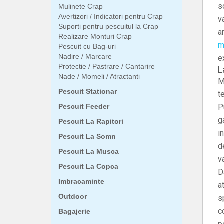
s
Mulinete Crap
Avertizori / Indicatori pentru Crap
v
Suporti pentru pescuitul la Crap
a
Realizare Monturi Crap
m
Pescuit cu Bag-uri
Nadire / Marcare
e
Protectie / Pastrare / Cantarire
L
Nade / Momeli / Atractanti
M
Pescuit Stationar
t
Pescuit Feeder
P
g
Pescuit La Rapitori
i
Pescuit La Somn
d
Pescuit La Musca
v
Pescuit La Copca
D
Imbracaminte
a
Outdoor
s
c
Bagajerie