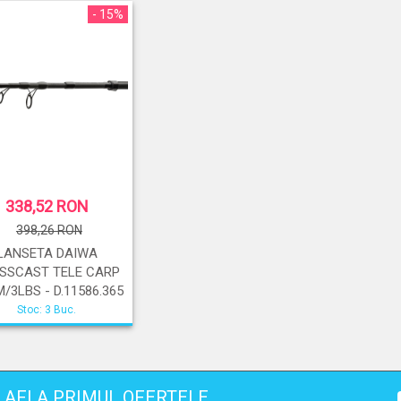
- 15%
338,52 RON
398,26 RON
LANSETA DAIWA
SSCAST TELE CARP
M/3LBS - D.11586.365
Stoc: 3 Buc.
AFLA PRIMUL OFERTELE