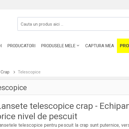
I
PRODUCATORI
PRODUSELE MELE
CAPTURA MEA
PRO
 Crap
Telescopice
escopice
Lansete telescopice crap - Echip
orice nivel de pescuit
ansetele telescopice pentru pescuit la crap sunt puternice, versa