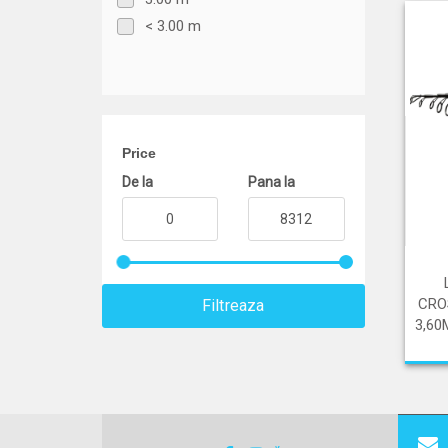
< 3.00 m
Price
De la
Pana la
CRO
Filtreaza
3,60