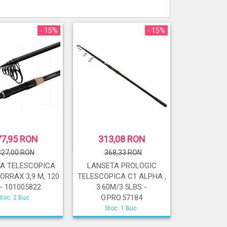
- 15%
- 15%
77,95 RON
313,08 RON
327,00 RON
368,33 RON
A TELESCOPICA
LANSETA PROLOGIC
TORRAX 3,9 M, 120
TELESCOPICA C1 ALPHA ,
- 101005822
3.60M/3.5LBS -
O.PRO.57184
Stoc: 2 Buc.
Stoc: 1 Buc.