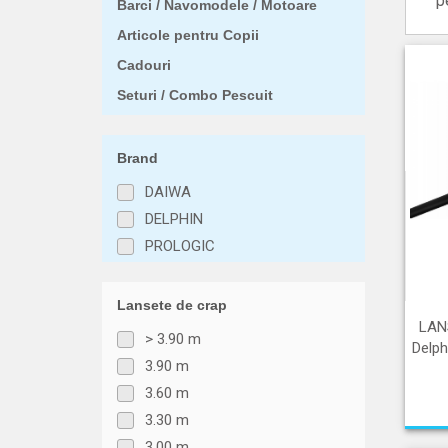
p
Barci / Navomodele / Motoare
Articole pentru Copii
Cadouri
Seturi / Combo Pescuit
Brand
DAIWA
DELPHIN
PROLOGIC
Lansete de crap
LAN
> 3.90 m
Delph
3.90 m
3.60 m
3.30 m
3.00 m