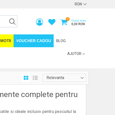
0
Cosul meu
0,00 RON
MOTII
VOUCHER CADOU
BLOG
AJUTOR
amente complete pentru
tile si ideale inclusiv pentru pescuitul la