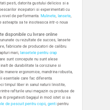
ati pesti, datorita gustului delicios si a
l pescarilor incepatori si experimentati cu
u nivel de performanta.
Mulinete
,
lansete
,
le asteapta sa te insoteasca intr-o noua
e disponibile cu livrare online
cununate cu rezultate de succes, lansete
e, fabricate de producatori de calibru.
apturi mari,
lansetele pentru crap
 care sunt concepute nu sunt alese
inalt de durabilitate la coroziune si
 de manere ergonomice, mandrina robusta,
ii esentiale care fac diferenta.
 timpul liber in sanul naturii linistite,
rintre rafturile unui magazin cu produse de
a iti pregatesti bagajul in mod istet si sa
ole de pescuit pentru copii
,
genti
pentru