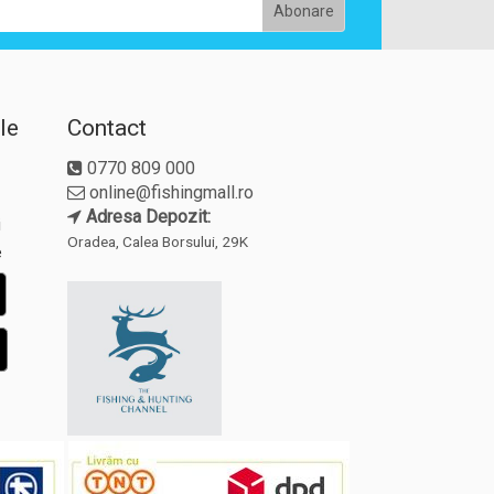
le
Contact
0770 809 000
online@fishingmall.ro
Adresa Depozit:
i
Oradea, Calea Borsului, 29K
e