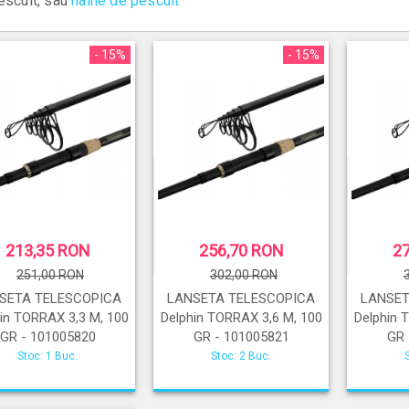
escuit, sau
haine de pescuit
- 15%
- 15%
213,35 RON
256,70 RON
2
251,00 RON
302,00 RON
SETA TELESCOPICA
LANSETA TELESCOPICA
LANSET
in TORRAX 3,3 M, 100
Delphin TORRAX 3,6 M, 100
Delphin 
GR - 101005820
GR - 101005821
GR 
Stoc: 1 Buc.
Stoc: 2 Buc.