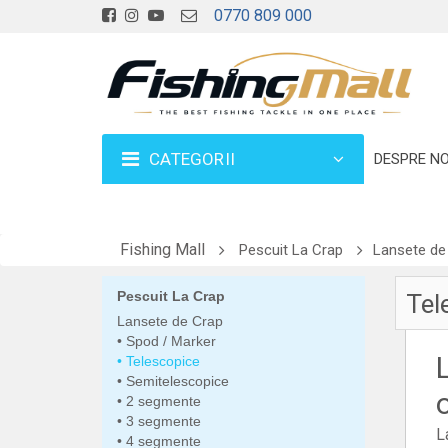
0770 809 000
CATEGORII
DESPRE NO
Fishing Mall
Pescuit La Crap
Lansete de
Pescuit La Crap
Tel
Lansete de Crap
Spod / Marker
Telescopice
Semitelescopice
2 segmente
3 segmente
L
4 segmente