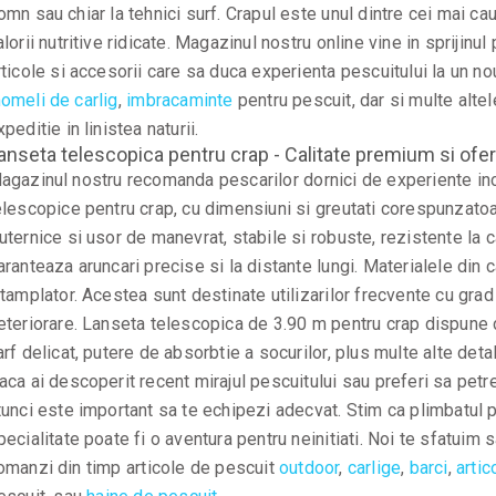
omn sau chiar la tehnici surf. Crapul este unul dintre cei mai caut
alorii nutritive ridicate. Magazinul nostru online vine in sprijinu
rticole si accesorii care sa duca experienta pescuitului la un no
omeli de carlig
,
imbracaminte
pentru pescuit, dar si multe alte
xpeditie in linistea naturii.
anseta telescopica pentru crap - Calitate premium si ofert
agazinul nostru recomanda pescarilor dornici de experiente in
elescopice pentru crap, cu dimensiuni si greutati corespunzatoar
uternice si usor de manevrat, stabile si robuste, rezistente la c
aranteaza aruncari precise si la distante lungi. Materialele din
ntamplator. Acestea sunt destinate utilizarilor frecvente cu grad 
eteriorare. Lanseta telescopica de 3.90 m pentru crap dispune
arf delicat, putere de absorbtie a socurilor, plus multe alte detal
aca ai descoperit recent mirajul pescuitului sau preferi sa petreci
tunci este important sa te echipezi adecvat. Stim ca plimbatul p
pecialitate poate fi o aventura pentru neinitiati. Noi te sfatuim s
omanzi din timp
articole de pescuit
outdoor
,
carlige
,
barci
,
artic