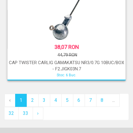
38,07 RON
44,79 RON
CAP TWISTER CARLIG GAMAKATSU NR3/0.7G 10BUC/BOX
- F2.JIGK03N.7
Stoc: 6 Buc.
‹
1
2
3
4
5
6
7
8
...
32
33
›