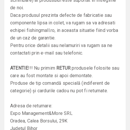
schimbare) al produsului este suportat in intregime
de noi.
Daca produsul prezinta defecte de fabricatie sau
componente lipsa in colet, va rugam sa va adresati
echipei fishingmall.ro, in aceasta situatie fiind vorba
de un caz de garantie.
Pentru orice detalii sau nelamuriri va rugam sa ne
contactati prin e-mail sau telefonic.
ATENTIE
!!! Nu primim
RETUR
produsele folosite sau
care au fost montate si apoi demontate.
Produse de tip comandă specială (indiferent de
categorie) și cardurile cadou nu pot fi returnate.
Adresa de returnare:
Expo Management&More SRL
Oradea, Calea Borsului, 29K
Județul Bihor