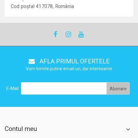
Cod poștal 417078
, România
AFLA PRIMUL OFERTELE
Vom trimite putine email-uri, dar interesante
E-Mail:
Contul meu