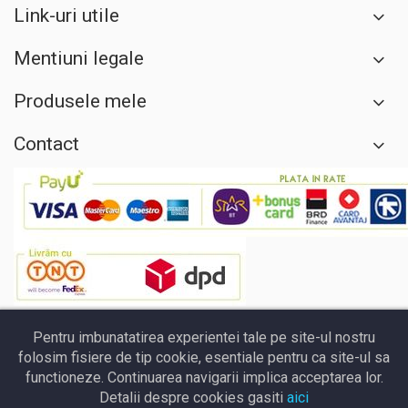
Link-uri utile
Mentiuni legale
Produsele mele
Contact
Pentru imbunatatirea experientei tale pe site-ul nostru
folosim fisiere de tip cookie, esentiale pentru ca site-ul sa
functioneze. Continuarea navigarii implica acceptarea lor.
Detalii despre cookies gasiti
aici