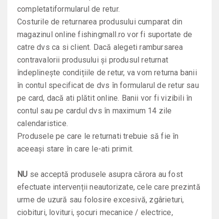
completati
formularul de retur
.
Costurile de returnarea produsului cumparat din
magazinul online fishingmall.ro vor fi suportate
de
catre dvs ca si client
.
Dacă alegeti rambursarea
contravalorii produsului
și produsul returnat
îndeplinește condițiile de retur, va vom returna banii
în contul specificat de dvs în formularul de retur sau
pe card, dacă ati plătit online. Banii vor fi vizibili în
contul sau pe cardul dvs în maximum 14 zile
calendaristice.
Produsele pe care le returnati trebuie să fie în
aceeași stare în care le-ati primit.
NU
se acceptă produsele asupra cărora au fost
efectuate intervenții neautorizate, cele care prezintă
urme de uzură sau folosire excesivă, zgârieturi,
ciobituri, lovituri, șocuri mecanice / electrice,