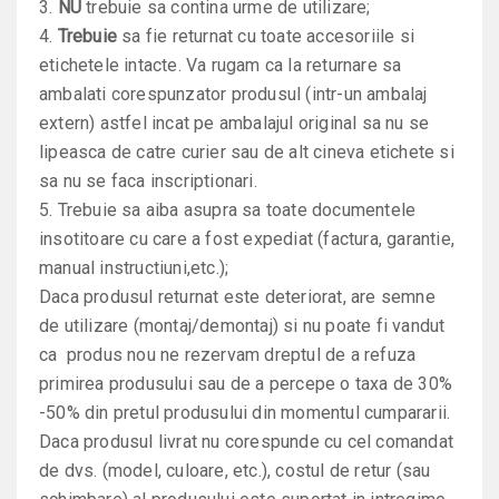
3
.
NU
trebuie sa contina urme de utilizare;
4.
Trebuie
sa fie returnat
cu toate accesoriile si
etichetele intacte. Va rugam ca la returnare sa
ambalati corespunzator produsul (intr-un ambalaj
extern) astfel incat pe ambalajul original sa nu se
lipeasca de catre curier sau de alt cineva etichete si
sa nu se faca inscriptionari.
5.
Trebuie sa aiba asupra sa toate documentele
insotitoare cu care a fost expediat (factura, garantie,
manual instructiuni,etc.);
Daca produsul returnat este deteriorat, are semne
de utilizare (montaj/demontaj) si
nu poate fi vandut
ca produs nou
ne rezervam dreptul de a refuza
primirea produsului sau de a percepe
o taxa de 30%
-50% din pretul produsului
din momentul cumpararii.
Daca produsul livrat nu corespunde cu cel comandat
de dvs. (model, culoare, etc.), costul de retur (sau