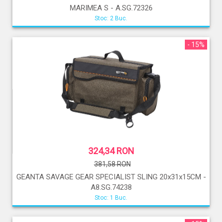
MARIMEA S - A.SG.72326
Stoc: 2 Buc.
- 15%
324,34 RON
381,58 RON
GEANTA SAVAGE GEAR SPECIALIST SLING 20x31x15CM -
A8.SG.74238
Stoc: 1 Buc.