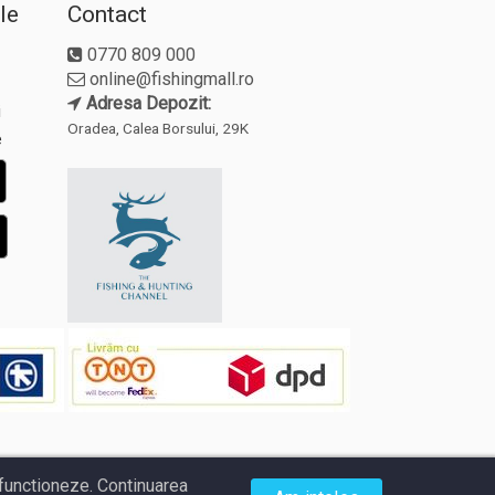
le
Contact
0770 809 000
online@fishingmall.ro
Adresa Depozit:
i
Oradea, Calea Borsului, 29K
e
a functioneze. Continuarea