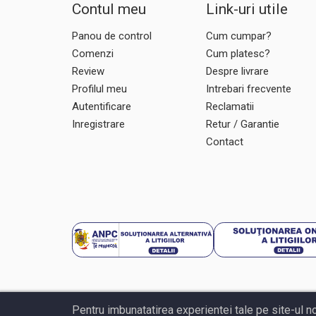
Contul meu
Link-uri utile
Panou de control
Cum cumpar?
Comenzi
Cum platesc?
Review
Despre livrare
Profilul meu
Intrebari frecvente
Autentificare
Reclamatii
Inregistrare
Retur / Garantie
Contact
Pentru imbunatatirea experientei tale pe site-ul n