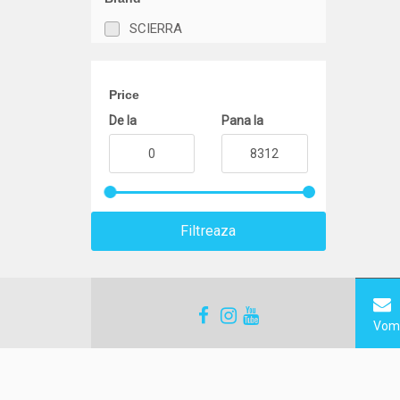
SCIERRA
Price
De la
Pana la
Filtreaza
Vom 