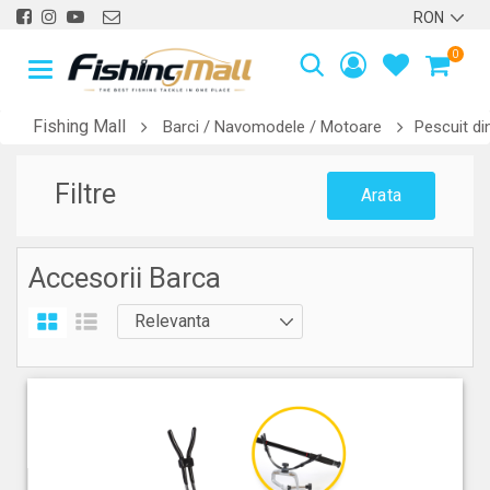
0
Fishing Mall
Barci / Navomodele / Motoare
Pescuit di
Filtre
Arata
Accesorii Barca