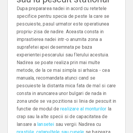
Dupa prepararea nadei in acord cu retetele
specifice pentru specia de peste la care se
pescuieste, pasul urmator este operatiunea
propriu-zisa de nadire. Aceasta consta in
imprastierea nadei intr-o anumita zona a
suprafetei apei desemnata pe baza
experientei pescarului sau flerului acestuia.
Nadirea se poate realiza prin mai multe
metode, de la ce mai simpla si arhaica - cea
manuala, recomandata atunci cand se
pescuieste la distanta mica fata de mal si care
consta in aruncarea unor bulgari de nada in
zona unde se va pozitiona si linia de pescuit in
functie de modul de
realizare al monturilor
la
crap sau la alte specii si de capacitatea de
lansare a
lansetei
sau vergii. Nadirea cu
prastiile, catapultele sau cupele
se bazeaza