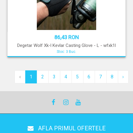
86,43 RON
Degetar Wolf Xk-l Kevlar Casting Glove - L - wfxk1l
Stoc: 3 Buc.
‹
1
2
3
4
5
6
7
8
›
AFLA PRIMUL OFERTELE