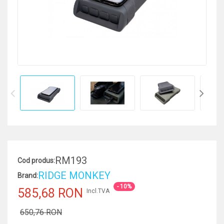
RM193
Cod produs:
RIDGE MONKEY
Brand:
- 10%
585,68 RON
Incl.TVA
650,76 RON