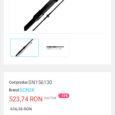
SN156130
Cod produs:
SONIK
Brand:
- 15%
523,74 RON
Incl.TVA
616,16 RON