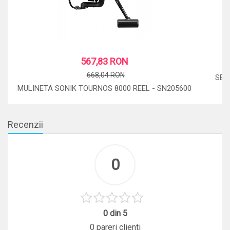
567,83 RON
668,04 RON
SET
MULINETA SONIK TOURNOS 8000 REEL - SN205600
STOC: 4 BUC.
Recenzii
0
0 din 5
0 pareri clienti