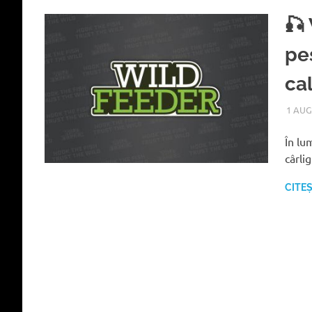
🎣
pe
ca
1 AUG
În lu
cârli
CITE