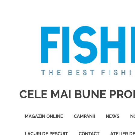
Sari
la
conținut
CELE MAI BUNE PROD
Cele
mai
MAGAZIN ONLINE
CAMPANII
NEWS
N
bune
produse
de
LACURI DE PESCUIT
CONTACT
ATELIER D