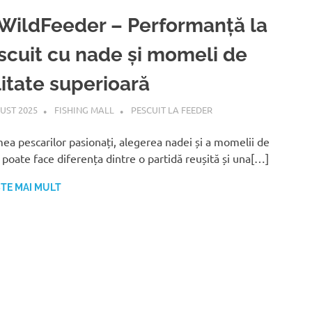
 WildFeeder – Performanță la
scuit cu nade și momeli de
litate superioară
UST 2025
FISHING MALL
PESCUIT LA FEEDER
mea pescarilor pasionați, alegerea nadei și a momelii de
g poate face diferența dintre o partidă reușită și una[…]
ȘTE MAI MULT