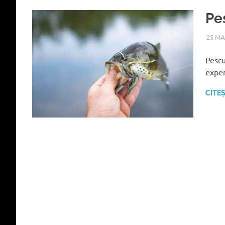
Pe
25 MA
Pescu
exper
CITE