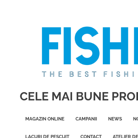
Sari
la
conținut
CELE MAI BUNE PROD
Cele
mai
MAGAZIN ONLINE
CAMPANII
NEWS
N
bune
produse
de
LACURI DE PESCUIT
CONTACT
ATELIER D