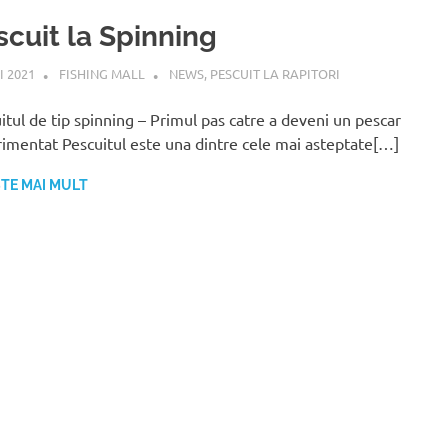
scuit la Spinning
I 2021
FISHING MALL
NEWS
,
PESCUIT LA RAPITORI
itul de tip spinning – Primul pas catre a deveni un pescar
imentat Pescuitul este una dintre cele mai asteptate[…]
ȘTE MAI MULT