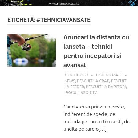
!
ETICHETĂ:
#TEHNICIAVANSATE
Aruncari la distanta cu
lanseta – tehnici
pentru incepatori si
avansati
15 IULIE 2021
FISHING MALL
NEWS
,
PESCUIT LA CRAP
,
PESCUIT
LA FEEDER
,
PESCUIT LA RAPITORI
,
PESCUIT SPORTIV
Cand vrei sa prinzi un peste,
indiferent de specie, de
metoda pe care o folosesti, de
undita pe care o[…]