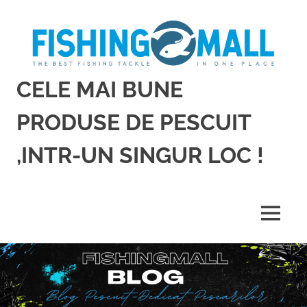
Sari
la
conținut
CELE MAI BUNE
PRODUSE DE PESCUIT
,INTR-UN SINGUR LOC !
Cele
mai
bune
MENU
produse
de
pescuit,
intr-
un
singur
loc