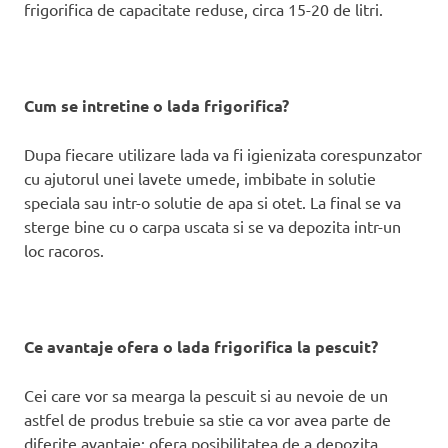
frigorifica de capacitate reduse, circa 15-20 de litri.
Cum se intretine o lada frigorifica?
Dupa fiecare utilizare lada va fi igienizata corespunzator
cu ajutorul unei lavete umede, imbibate in solutie
speciala sau intr-o solutie de apa si otet. La final se va
sterge bine cu o carpa uscata si se va depozita intr-un
loc racoros.
Ce avantaje ofera o lada frigorifica la pescuit?
Cei care vor sa mearga la pescuit si au nevoie de un
astfel de produs trebuie sa stie ca vor avea parte de
diferite avantaje: ofera posibilitatea de a depozita