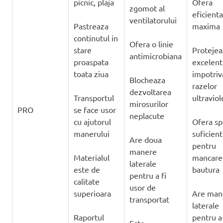
picnic, plaja
Ofera
zgomot al
eficienta
ventilatorului
Pastreaza
maxima
continutul in
Ofera o linie
stare
Protejea
antimicrobiana
proaspata
excelent
toata ziua
impotriv
Blocheaza
razelor
dezvoltarea
Transportul
ultraviol
mirosurilor
PRO
se face usor
neplacute
cu ajutorul
Ofera sp
manerului
suficient
Are doua
pentru
manere
Materialul
mancare 
laterale
este de
bautura
pentru a fi
calitate
usor de
superioara
Are man
transportat
laterale
Raportul
pentru a 
Este