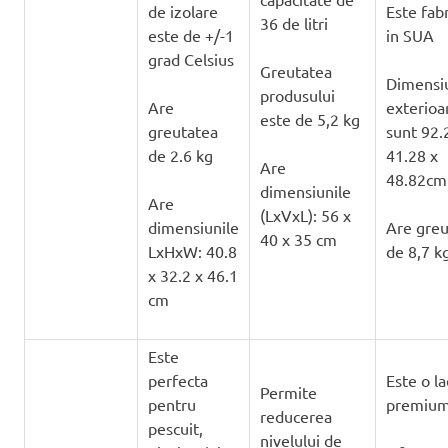
de izolare
Este fabr
36 de litri
este de +/-1
in SUA
grad Celsius
Greutatea
Dimensiu
produsului
Are
exterioa
este de 5,2 kg
greutatea
sunt 92.
de 2.6 kg
41.28 x
Are
48.82cm
dimensiunile
Are
(LxVxL): 56 x
dimensiunile
Are greu
40 x 35 cm
LxHxW: 40.8
de 8,7 k
x 32.2 x 46.1
cm
Este
perfecta
Este o l
Permite
pentru
premiu
reducerea
pescuit,
nivelului de