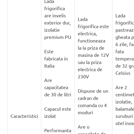
Lada
frigorifica
are invelis
Lada
Lada
exterior dur,
frigorifi
frigorifica este
izolatie
pastreaz
electrica,
premium PU
gheata p
functioneaza
6 zile, f
la la priza de
Este
fata
masina de 12V
fabricata in
temperat
sau la priza
Italia
de 32 gr
electrica de
Celsius
230V
Are
capacitatea
Are 2
Dispune de un
de 30 de litri
centimet
cadran de
izolatie,
comanda cu 4
Capacul este
balamale
moduri
Caracteristici
izolat
suruburi
otel inox
Are o
Performanta
capacitate de