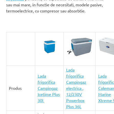
sau mai mare, in functie de necesitati, modele pasive,
termoelectrice, cu compresor sau absorbtie.
Lada
Lada
frigorifica
Lada
frigorifica
Campingaz
frigorifi
Produs
Campingaz
electrica ,
Colema
Icetime Plus
12/230V
Marine
30l
Powerbox
Xtreme 
Plus 36L