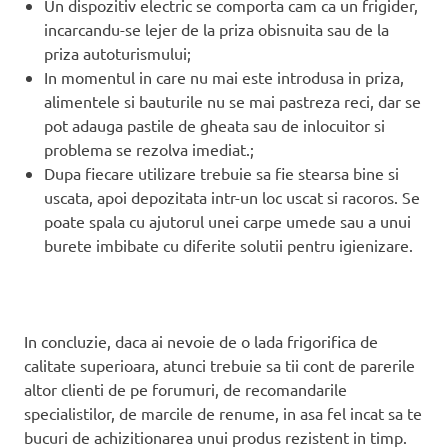
Un dispozitiv electric se comporta cam ca un frigider,
incarcandu-se lejer de la priza obisnuita sau de la
priza autoturismului;
In momentul in care nu mai este introdusa in priza,
alimentele si bauturile nu se mai pastreza reci, dar se
pot adauga pastile de gheata sau de inlocuitor si
problema se rezolva imediat.;
Dupa fiecare utilizare trebuie sa fie stearsa bine si
uscata, apoi depozitata intr-un loc uscat si racoros. Se
poate spala cu ajutorul unei carpe umede sau a unui
burete imbibate cu diferite solutii pentru igienizare.
In concluzie, daca ai nevoie de o lada frigorifica de
calitate superioara, atunci trebuie sa tii cont de parerile
altor clienti de pe forumuri, de recomandarile
specialistilor, de marcile de renume, in asa fel incat sa te
bucuri de achizitionarea unui produs rezistent in timp.