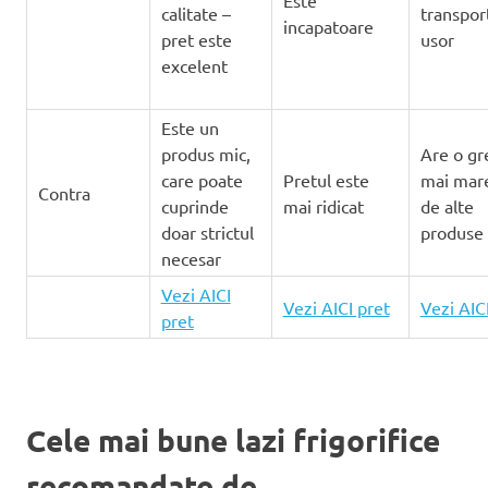
calitate –
transpor
incapatoare
pret este
usor
excelent
Este un
produs mic,
Are o gr
care poate
Pretul este
mai mare
Contra
cuprinde
mai ridicat
de alte
doar strictul
produse
necesar
Vezi AICI
Vezi AICI pret
Vezi AIC
pret
Cele mai bune lazi frigorifice
recomandate de