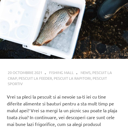
!
20 OCTOMBRIE 2021
FISHING MALL
NEWS
,
PESCUIT LA
CRAP
,
PESCUIT LA FEEDER
,
PESCUIT LA RAPITORI
,
PESCUIT
SPORTIV
Vrei sa pleci la pescuit si ai nevoie sa-ti iei cu tine
diferite alimente si bauturi pentru a sta mult timp pe
malul apei? Vrei sa mergi la un picnic sau poate la plaja
toata ziua? In continuare, vei descoperi care sunt cele
mai bune lazi frigorifice, cum sa alegi produsul