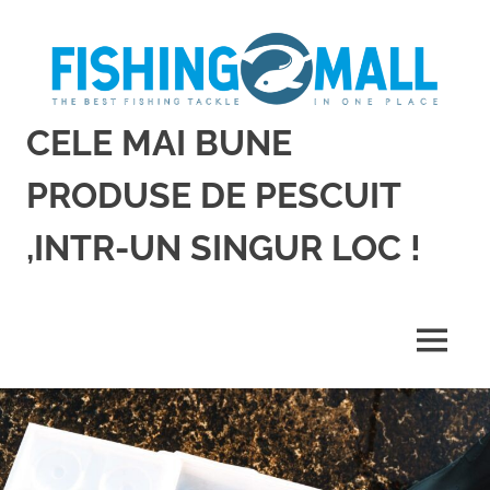
Sari
la
conținut
CELE MAI BUNE
PRODUSE DE PESCUIT
,INTR-UN SINGUR LOC !
Cele
mai
bune
MENU
produse
de
pescuit,
intr-
un
singur
loc