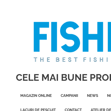
Sari
la
conținut
CELE MAI BUNE PROD
Cele
mai
MAGAZIN ONLINE
CAMPANII
NEWS
N
bune
produse
de
LACURI DE PESCUIT
CONTACT
ATELIER D