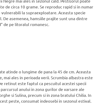
i Negre mai ales in sezonul cald. Pestisorul poate
te de circa 10 grame. Se reproduc rapid si in numar
 vulnerabili la supraexploatare. Aceasta specie
l. De asemenea, hamsiile prajite sunt una dintre
d” de pe litoralul romanesc.
oate atinde o lungime de pana la 45 de cm. Aceasta
e, mai ales in perioada verii. Scrumbia albastra este
De retinut este faptul ca pescuitul acestei specii
t parcursul anului in zona gurilor de varsare ale
ghe si Sulina, precum si in zona bratului Chilia. In
acest peste, consumat indeosebi in sezonul estival.