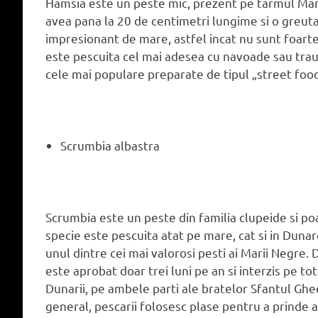
Hamsia este un peste mic, prezent pe tarmul Mari
avea pana la 20 de centimetri lungime si o greuta
impresionant de mare, astfel incat nu sunt foarte
este pescuita cel mai adesea cu navoade sau trau
cele mai populare preparate de tipul „street foo
Scrumbia albastra
Scrumbia este un peste din familia clupeide si p
specie este pescuita atat pe mare, cat si in Dunar
unul dintre cei mai valorosi pesti ai Marii Negre. 
este aprobat doar trei luni pe an si interzis pe to
Dunarii, pe ambele parti ale bratelor Sfantul Gheor
general, pescarii folosesc plase pentru a prinde 