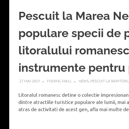
Pescuit la Marea Ne
populare specii de p
litoralului romanes
instrumente pentru 
27 MAI 2021
FISHING MALL
NEWS
,
PESCUIT LA RAPITORI
Litoralul romanesc detine o colectie impresionanta
dintre atractiile turistice populare ale lumii, mai 
atras de activitati de acest gen, afla mai multe d