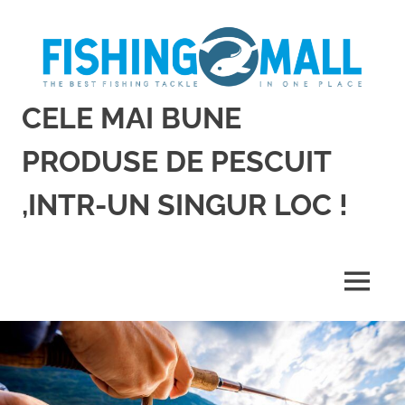
Sari
la
conținut
CELE MAI BUNE
PRODUSE DE PESCUIT
,INTR-UN SINGUR LOC !
Cele
mai
bune
MENU
produse
de
pescuit,
intr-
un
singur
loc