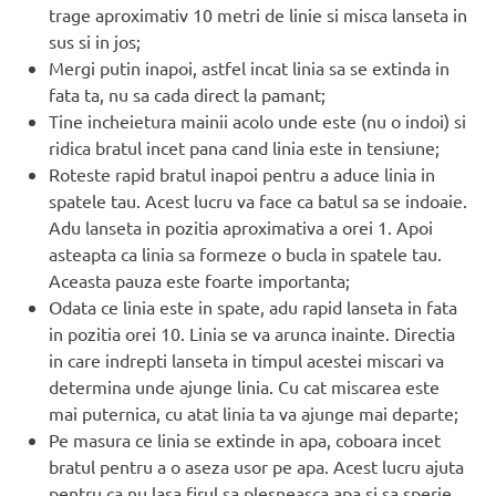
trage aproximativ 10 metri de linie si misca lanseta in
sus si in jos;
Mergi putin inapoi, astfel incat linia sa se extinda in
fata ta, nu sa cada direct la pamant;
Tine incheietura mainii acolo unde este (nu o indoi) si
ridica bratul incet pana cand linia este in tensiune;
Roteste rapid bratul inapoi pentru a aduce linia in
spatele tau. Acest lucru va face ca batul sa se indoaie.
Adu lanseta in pozitia aproximativa a orei 1. Apoi
asteapta ca linia sa formeze o bucla in spatele tau.
Aceasta pauza este foarte importanta;
Odata ce linia este in spate, adu rapid lanseta in fata
in pozitia orei 10. Linia se va arunca inainte. Directia
in care indrepti lanseta in timpul acestei miscari va
determina unde ajunge linia. Cu cat miscarea este
mai puternica, cu atat linia ta va ajunge mai departe;
Pe masura ce linia se extinde in apa, coboara incet
bratul pentru a o aseza usor pe apa. Acest lucru ajuta
pentru ca nu lasa firul sa plesneasca apa si sa sperie