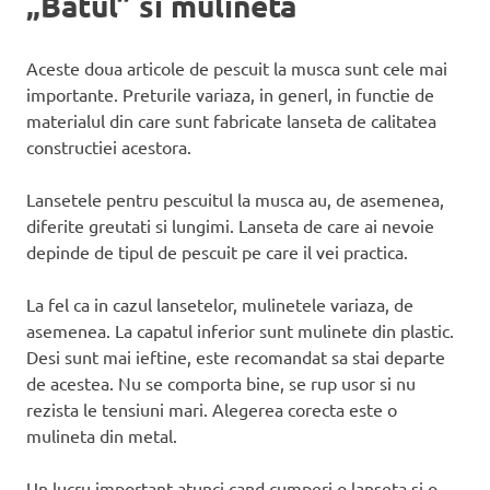
„Batul” si mulineta
Aceste doua articole de pescuit la musca sunt cele mai
importante. Preturile variaza, in generl, in functie de
materialul din care sunt fabricate lanseta de calitatea
constructiei acestora.
Lansetele pentru pescuitul la musca au, de asemenea,
diferite greutati si lungimi. Lanseta de care ai nevoie
depinde de tipul de pescuit pe care il vei practica.
La fel ca in cazul lansetelor, mulinetele variaza, de
asemenea. La capatul inferior sunt mulinete din plastic.
Desi sunt mai ieftine, este recomandat sa stai departe
de acestea. Nu se comporta bine, se rup usor si nu
rezista le tensiuni mari. Alegerea corecta este o
mulineta din metal.
Un lucru important atunci cand cumperi o lanseta si o