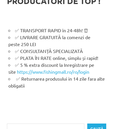
PRODUCATORI DE TOP !
✅ TRANSPORT RAPID în 24-48h! ⏰
✅ LIVRARE GRATUITĂ la comenzi de
peste 250 LEI
✅ CONSULTANȚĂ SPECIALIZATĂ
✅ PLATA ÎN RATE online, simplu și rapid!
✅ 5 % extra discount la Inregistrare pe
site
https://www.fishingmall.ro/ro/login
✅ Returnarea produsului in 14 zile fara alte
obligatii
Caută
CAUTĂ