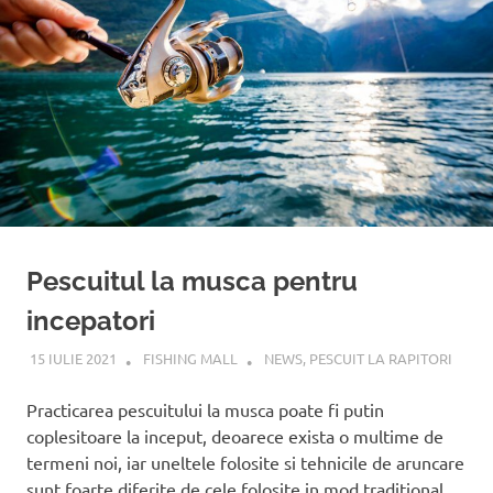
!
Pescuitul la musca pentru
incepatori
15 IULIE 2021
FISHING MALL
NEWS
,
PESCUIT LA RAPITORI
Practicarea pescuitului la musca poate fi putin
coplesitoare la inceput, deoarece exista o multime de
termeni noi, iar uneltele folosite si tehnicile de aruncare
sunt foarte diferite de cele folosite in mod traditional.