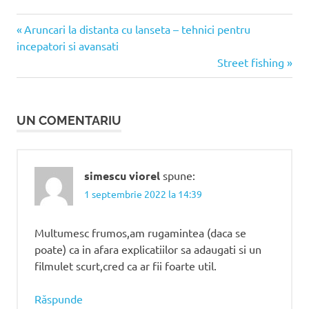
Articolul
Navigare
Aruncari la distanta cu lanseta – tehnici pentru
anterior:
incepatori si avansati
în
Articolul
Street fishing
următor:
articole
UN COMENTARIU
simescu viorel
spune:
1 septembrie 2022 la 14:39
Multumesc frumos,am rugamintea (daca se
poate) ca in afara explicatiilor sa adaugati si un
filmulet scurt,cred ca ar fii foarte util.
Răspunde