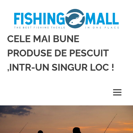
Sari
la
conținut
CELE MAI BUNE
PRODUSE DE PESCUIT
,INTR-UN SINGUR LOC !
Cele
mai
bune
MENU
produse
de
pescuit,
intr-
un
singur
loc