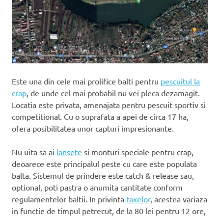
Este una din cele mai prolifice balti pentru
pescuitul la
crap
, de unde cel mai probabil nu vei pleca dezamagit.
Locatia este privata, amenajata pentru pescuit sportiv si
competitional. Cu o suprafata a apei de circa 17 ha,
ofera posibilitatea unor capturi impresionante.
Nu uita sa ai
lansete
si monturi speciale pentru crap,
deoarece este principalul peste cu care este populata
balta. Sistemul de prindere este catch & release sau,
optional, poti pastra o anumita cantitate conform
regulamentelor baltii. In privinta
taxelor
, acestea variaza
in functie de timpul petrecut, de la 80 lei pentru 12 ore,