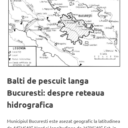
Balti de pescuit langa
Bucuresti: despre reteaua
hidrografica
Municipiul Bucuresti este asezat geografic la latitudinea
de 44°24’49” Nord si longitudinea de 26°05’48” Est, in