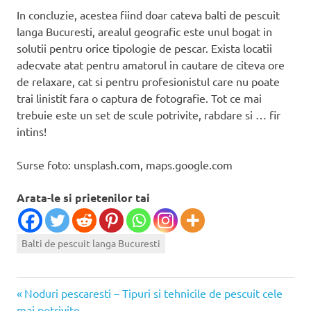
In concluzie, acestea fiind doar cateva balti de pescuit
langa Bucuresti, arealul geografic este unul bogat in
solutii pentru orice tipologie de pescar. Exista locatii
adecvate atat pentru amatorul in cautare de citeva ore
de relaxare, cat si pentru profesionistul care nu poate
trai linistit fara o captura de fotografie. Tot ce mai
trebuie este un set de scule potrivite, rabdare si … fir
intins!
Surse foto: unsplash.com, maps.google.com
Arata-le si prietenilor tai
Balti de pescuit langa Bucuresti
Articolul
Navigare
Noduri pescaresti – Tipuri si tehnicile de pescuit cele
anterior:
mai potrivite