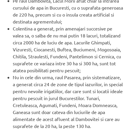
Pe raul Dambovita, Lacul Morii aflat chiar la intrarea
cursului de apa in Bucuresti, cu o suprafata generoasa
de 220 ha, precum si cu o insula creata artificial si
destinata agrementului;
Colentina a generat, prin amenajari succesive pe
valea sa, o salba de nu mai putin 18 lacuri, totalizand
circa 2000 ha de luciu de apa. Lacurile Ghimpati,
Vizuresti, Ciocanesti, Buftea, Buciumeni, Mogosoaia,
Chitila, Straulesti, Fundeni, Pantelimon si Cernica, cu
suprafete ce variaza intre 30 ha si 300 ha, sunt tot
atatea posibilitati pentru pescuit;
Nu in cele din urma, raul Pasarea, prin sistematizare,
a generat circa 24 de zone de tipul iazurilor, in special
pentru nevoile irigatiilor, dar care sunt si locatii ideale
pentru pescuit in jurul Bucurestilor. Tunari,
Cretuleasca, Agumati, Fundeni, Moara Domneasca,
Ganeasa sunt doar cateva din luciurile de apa
alimentate de acest afluent al Dambovitei si care au
suprafete de la 20 ha, la peste 130 ha.