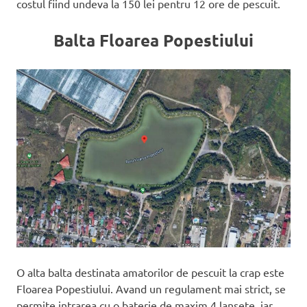
costul fiind undeva la 150 lei pentru 12 ore de pescuit.
Balta Floarea Popestiului
O alta balta destinata amatorilor de pescuit la crap este
Floarea Popestiului. Avand un regulament mai strict, se
permite intrarea cu o baterie de maxim 4 lansete, iar