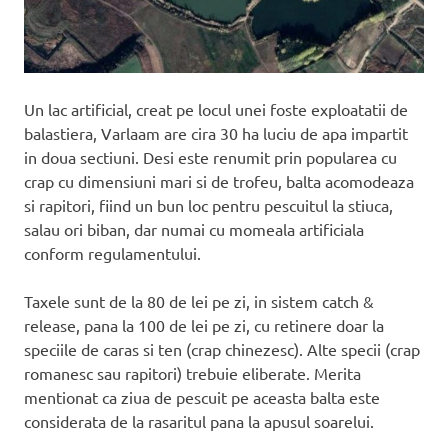
Un lac artificial, creat pe locul unei foste exploatatii de
balastiera, Varlaam are cira 30 ha luciu de apa impartit
in doua sectiuni. Desi este renumit prin popularea cu
crap cu dimensiuni mari si de trofeu, balta acomodeaza
si rapitori, fiind un bun loc pentru pescuitul la stiuca,
salau ori biban, dar numai cu momeala artificiala
conform regulamentului.
Taxele sunt de la 80 de lei pe zi, in sistem catch &
release, pana la 100 de lei pe zi, cu retinere doar la
speciile de caras si ten (crap chinezesc). Alte specii (crap
romanesc sau rapitori) trebuie eliberate. Merita
mentionat ca ziua de pescuit pe aceasta balta este
considerata de la rasaritul pana la apusul soarelui.