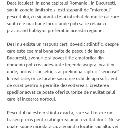
Daca locuiesti in zona capitalei Romaniei, in Bucuresti,
sau in zonele limitrofe si esti stapanit de ”microbul”
pescuitului, cu siguranta te-ai intrebat de multe ori care
sunt cele mai bune locuri unde poti sa te relaxezi
practicand hobby-ul preferat in aceasta regiune.
Desi nu exista un raspuns cert, dovedit stiintific, despre
care este cea mai buna balta de pescuit de langa
Bucuresti, zvonurile si povestirile amatorilor din
domeniu pot crea adevarate legende asupra locatiilor
unde, potrivit spuselor, s-ar prelimina capturi ”serioase”.
In realitate, orice locatie sau orice ochi de apa suficient
de curat pentru a permite dezvoltarea si cresterea
speciilor acvatice poate oferi surprize de neuitat celui
care isi incearca norocul.
Pescuitul nu este o stiinta exacta, care sa-ti ofere un
traseu precis pentru atingerea unui rezultat dorit. Nu se
poate spune niciodata ca, alegand o locatie sau alta, vei