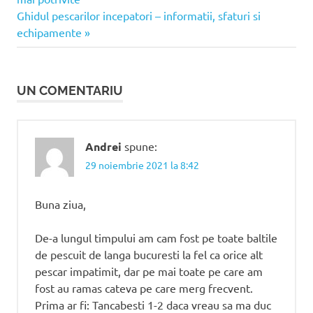
în
Articolul
Ghidul pescarilor incepatori – informatii, sfaturi si
următor:
echipamente
articole
UN COMENTARIU
Andrei
spune:
29 noiembrie 2021 la 8:42
Buna ziua,
De-a lungul timpului am cam fost pe toate baltile
de pescuit de langa bucuresti la fel ca orice alt
pescar impatimit, dar pe mai toate pe care am
fost au ramas cateva pe care merg frecvent.
Prima ar fi: Tancabesti 1-2 daca vreau sa ma duc