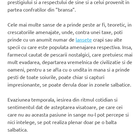
prestigiului si a respectului de sine si a celui provenit in
partea confratilor din ”bransa”.
Cele mai multe sanse de a prinde peste ar fi, teoretic, in
crescatoriile amenajate, unde, contra unei taxe, poti
prinde cu un anumit numar de
lansete
crapi sau alte
specii cu care este populata amenajarea respectiva. Insa,
farmecul cautat de pescarii nostalgici, care pretuiesc mai
mult evadarea, departarea vremelnica de civilizatie si de
oameni, pentru a se afla cu o undita in mana si a prinde
pesti de toate soiurile, poate chiar si capturi
impresionante, se poate derula doar in zonele salbatice.
Evaziunea temporala, iesirea din ritmul cotidian si
sentimentul dat de asteptarea visatoare, pe care cei
care nu au aceasta pasiune in sange nu-l pot percepe si
nici intelege, se pot realiza plenar doar pe o balta
salbatica.