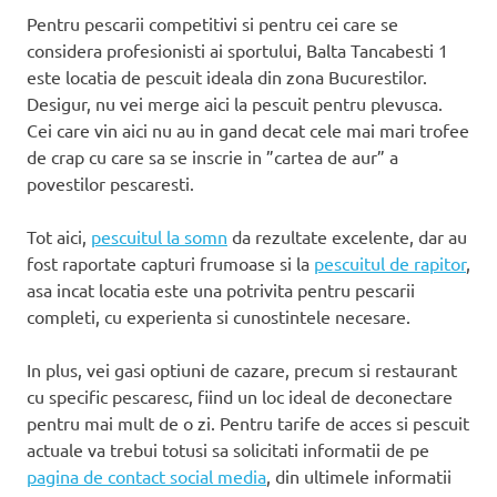
Pentru pescarii competitivi si pentru cei care se
considera profesionisti ai sportului, Balta Tancabesti 1
este locatia de pescuit ideala din zona Bucurestilor.
Desigur, nu vei merge aici la pescuit pentru plevusca.
Cei care vin aici nu au in gand decat cele mai mari trofee
de crap cu care sa se inscrie in ”cartea de aur” a
povestilor pescaresti.
Tot aici,
pescuitul la somn
da rezultate excelente, dar au
fost raportate capturi frumoase si la
pescuitul de rapitor
,
asa incat locatia este una potrivita pentru pescarii
completi, cu experienta si cunostintele necesare.
In plus, vei gasi optiuni de cazare, precum si restaurant
cu specific pescaresc, fiind un loc ideal de deconectare
pentru mai mult de o zi. Pentru tarife de acces si pescuit
actuale va trebui totusi sa solicitati informatii de pe
pagina de contact social media
, din ultimele informatii