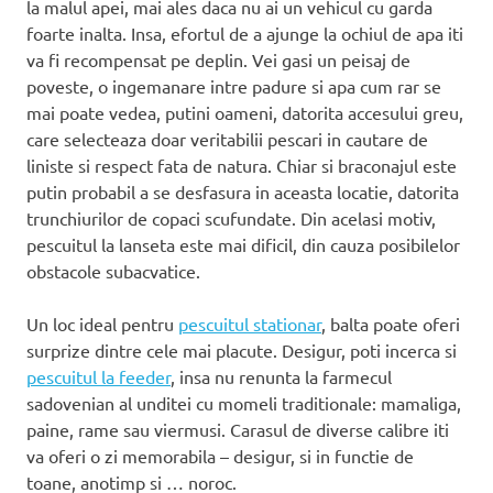
la malul apei, mai ales daca nu ai un vehicul cu garda
foarte inalta. Insa, efortul de a ajunge la ochiul de apa iti
va fi recompensat pe deplin. Vei gasi un peisaj de
poveste, o ingemanare intre padure si apa cum rar se
mai poate vedea, putini oameni, datorita accesului greu,
care selecteaza doar veritabilii pescari in cautare de
liniste si respect fata de natura. Chiar si braconajul este
putin probabil a se desfasura in aceasta locatie, datorita
trunchiurilor de copaci scufundate. Din acelasi motiv,
pescuitul la lanseta este mai dificil, din cauza posibilelor
obstacole subacvatice.
Un loc ideal pentru
pescuitul stationar
, balta poate oferi
surprize dintre cele mai placute. Desigur, poti incerca si
pescuitul la feeder
, insa nu renunta la farmecul
sadovenian al unditei cu momeli traditionale: mamaliga,
paine, rame sau viermusi. Carasul de diverse calibre iti
va oferi o zi memorabila – desigur, si in functie de
toane, anotimp si … noroc.