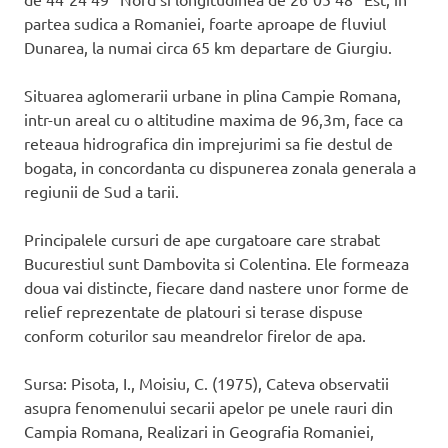
partea sudica a Romaniei, foarte aproape de fluviul
Dunarea, la numai circa 65 km departare de Giurgiu.
Situarea aglomerarii urbane in plina Campie Romana,
intr-un areal cu o altitudine maxima de 96,3m, face ca
reteaua hidrografica din imprejurimi sa fie destul de
bogata, in concordanta cu dispunerea zonala generala a
regiunii de Sud a tarii.
Principalele cursuri de ape curgatoare care strabat
Bucurestiul sunt Dambovita si Colentina. Ele formeaza
doua vai distincte, fiecare dand nastere unor forme de
relief reprezentate de platouri si terase dispuse
conform coturilor sau meandrelor firelor de apa.
Sursa: Pisota, I., Moisiu, C. (1975), Cateva observatii
asupra fenomenului secarii apelor pe unele rauri din
Campia Romana, Realizari in Geografia Romaniei,