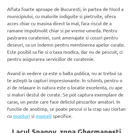
Aflata foarte aproape de Bucuresti, in partea de Nord a
municipiului, cu malurile indiguite si pietruite, ofera
acces chiar cu masina direct la mal, fara riscul de a
ramane impotmolit chiar si pe vreme umeda. Pentru
pastrarea curateniei, sunt amenajate si cosuri pentru
deseuri, ca un indemn pentru mentinerea apelor curate.
Este posibil sa fie si o taxa modica, dar nu de pescuit, ci
pentru asigurarea serviciilor de curatenie.
Avand in vedere ca este o balta publica, nu ar trebui sa
te astepti la capturi impresionante. In schimb, pentru o
zi de relaxare in natura este o locatie excelenta, cu ape
si maluri destul de curate. Se pot captura exemplare de
caras, un peste care face deliciul pescarilor amatori. In
functie de anotimp, se poate pescui si la crap sau ciortan
cu
monturi
si
momeli
specifice.
Lacul Snagov, zona Ghermanesti