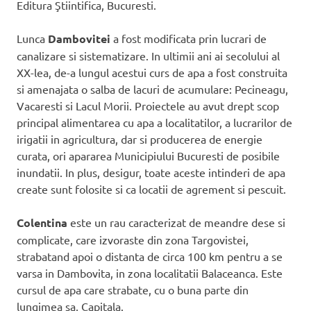
Editura Ştiintifica, Bucuresti.
Lunca
Dambovitei
a fost modificata prin lucrari de
canalizare si sistematizare. In ultimii ani ai secolului al
XX-lea, de-a lungul acestui curs de apa a fost construita
si amenajata o salba de lacuri de acumulare: Pecineagu,
Vacaresti si Lacul Morii. Proiectele au avut drept scop
principal alimentarea cu apa a localitatilor, a lucrarilor de
irigatii in agricultura, dar si producerea de energie
curata, ori apararea Municipiului Bucuresti de posibile
inundatii. In plus, desigur, toate aceste intinderi de apa
create sunt folosite si ca locatii de agrement si pescuit.
Colentina
este un rau caracterizat de meandre dese si
complicate, care izvoraste din zona Targovistei,
strabatand apoi o distanta de circa 100 km pentru a se
varsa in Dambovita, in zona localitatii Balaceanca. Este
cursul de apa care strabate, cu o buna parte din
lungimea sa, Capitala.