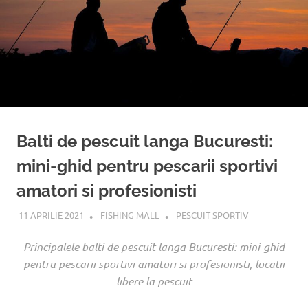
!
Balti de pescuit langa Bucuresti:
mini-ghid pentru pescarii sportivi
amatori si profesionisti
11 APRILIE 2021
FISHING MALL
PESCUIT SPORTIV
Principalele balti de pescuit langa Bucuresti: mini-ghid
pentru pescarii sportivi amatori si profesionisti, locatii
libere la pescuit