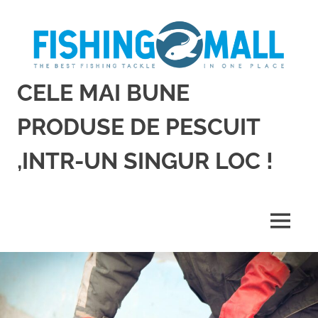
Sari
la
conținut
CELE MAI BUNE
PRODUSE DE PESCUIT
,INTR-UN SINGUR LOC !
Cele
mai
bune
MENU
produse
de
pescuit,
intr-
un
singur
loc