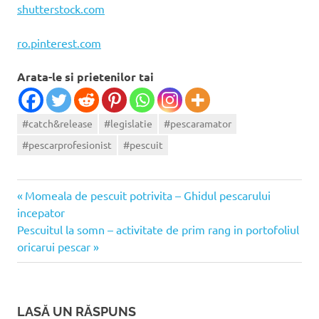
shutterstock.com
ro.pinterest.com
Arata-le si prietenilor tai
#catch&release
#legislatie
#pescaramator
#pescarprofesionist
#pescuit
Articolul
Navigare
Momeala de pescuit potrivita – Ghidul pescarului
anterior:
incepator
în
Articolul
Pescuitul la somn – activitate de prim rang in portofoliul
următor:
oricarui pescar
articole
LASĂ UN RĂSPUNS