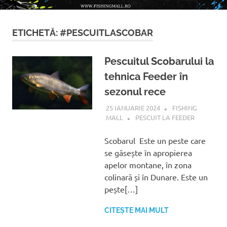
!
ETICHETĂ:
#PESCUITLASCOBAR
Pescuitul Scobarului la
tehnica Feeder în
sezonul rece
25 IANUARIE 2024
FISHING
MALL
PESCUIT LA FEEDER
Scobarul Este un peste care
se găsește în apropierea
apelor montane, în zona
colinară și în Dunare. Este un
pește[…]
CITEȘTE MAI MULT