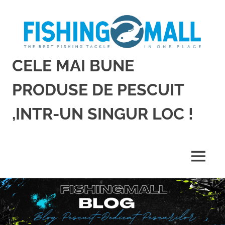
Sari
la
conținut
CELE MAI BUNE
PRODUSE DE PESCUIT
,INTR-UN SINGUR LOC !
Cele
mai
bune
MENU
produse
de
pescuit,
intr-
un
singur
loc