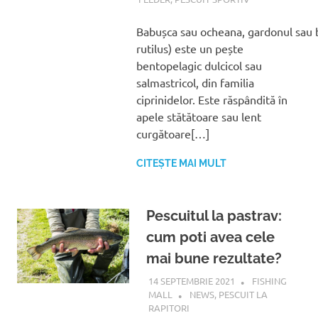
Babușca sau ocheana, gardonul sau b
rutilus) este un pește
bentopelagic dulcicol sau
salmastricol, din familia
ciprinidelor. Este răspândită în
apele stătătoare sau lent
curgătoare[…]
CITEȘTE MAI MULT
Pescuitul la pastrav:
cum poti avea cele
mai bune rezultate?
14 SEPTEMBRIE 2021
FISHING
MALL
NEWS
,
PESCUIT LA
RAPITORI