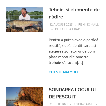
Tehnici și elemente de
nădire
12 AUGUST 2025
FISHING MALL
PESCUIT LA CRAP
Pentru a putea avea o partidă
reușită, după identificarea și
alegerea zonelor unde vom
plasa monturile noastre,
trebuie să facem[…]
CITEȘTE MAI MULT
SONDAREA LOCULUI
DE PESCUIT
21 IULIE 2025
FISHING MALL