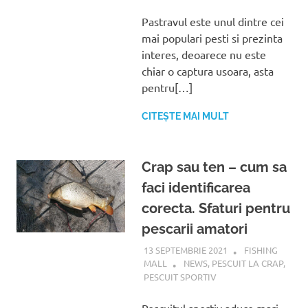
Pastravul este unul dintre cei
mai populari pesti si prezinta
interes, deoarece nu este
chiar o captura usoara, asta
pentru[…]
CITEȘTE MAI MULT
Crap sau ten – cum sa
faci identificarea
corecta. Sfaturi pentru
pescarii amatori
13 SEPTEMBRIE 2021
FISHING
MALL
NEWS
,
PESCUIT LA CRAP
,
PESCUIT SPORTIV
Pescuitul sportiv aduce mari