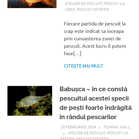
ATELIER DE PESCUIT
,
PESCUIT LA
CRAP
,
PESCUIT SPORTIV
Fiecare partida de pescuit la
crap este indicat sa inceapa
prin cunoasterea zonei de
pescuit. Acest lucru il putem
face[…]
CITEȘTE MAI MULT
Babușca – în ce constă
pescuitul acestei specii
de pești foarte îndrăgită
în rândul pescarilor
20 FEBRUARIE 2024
FISHING MALL
ATELIER DE PESCUIT
,
PESCUIT LA
FEEDER
,
PESCUIT SPORTIV