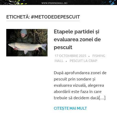
!
ETICHETĂ:
#METODEDEPESCUIT
Etapele partidei și
evaluarea zonei de
pescuit
17 OCTOMBRIE 2025
FISHING
MALL
PESCUIT LA CRAP
După aprofundarea zonei de
pescuit prin sondare și
evaluarea vizuală, alegerea
abordării este faza în care
trebuie să decidem dacă[…]
CITEȘTE MAI MULT