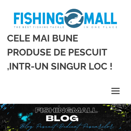
Sari
la
conținut
CELE MAI BUNE
PRODUSE DE PESCUIT
,INTR-UN SINGUR LOC !
Cele
mai
bune
MENU
produse
de
pescuit,
intr-
un
singur
loc