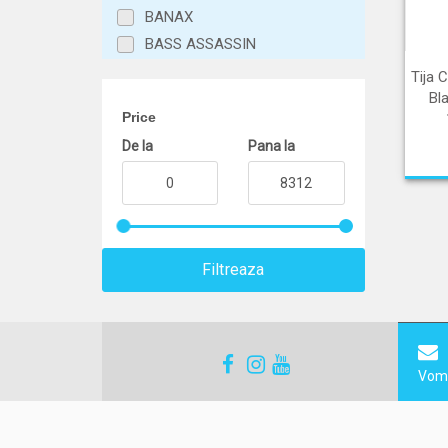
BANAX
BASS ASSASSIN
BENZAR MIX
Tija 
BERKLEY
Bl
Price
BERTI
De la
Pana la
BIWAA
BKK
BLACK CAT
BLACK FIGHTER
BOKOR
Filtreaza
BROWNING
BUCOVINA BAITS
BULL TACKLE
CAMPINGAZ
Vom 
CARP EXPERT
Carp Spirit