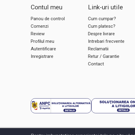
CatKong
Contul meu
Link-uri utile
CCMOORE
CCT MASTER SMOKE
Panou de control
Cum cumpar?
COGHLANS
Comenzi
Cum platesc?
COLEMAN
Review
Despre livrare
CORMORAN
Profilul meu
Intrebari frecvente
Autentificare
Reclamatii
COZMA
Inregistrare
Retur / Garantie
CRALUSSO
Contact
CUKK
DAIWA
DAM
DELPHIN
DORADO
DUDI BAIT
DYNAMITE BAITS
ENERGO FISH
ENERGO TEAM