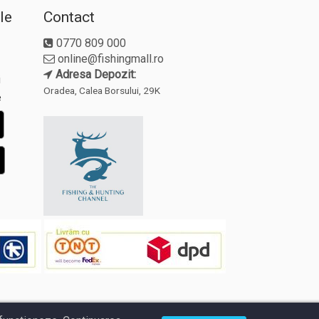
le
Contact
0770 809 000
online@fishingmall.ro
Adresa Depozit:
i
Oradea, Calea Borsului, 29K
e