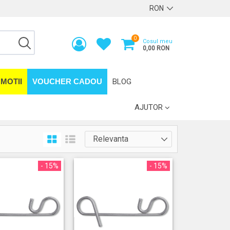
0
Cosul meu
0,00 RON
MOTII
VOUCHER CADOU
BLOG
AJUTOR
- 15%
- 15%