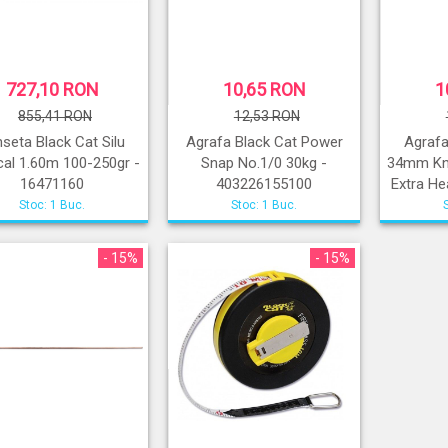
727,10 RON
10,65 RON
1
855,41 RON
12,53 RON
seta Black Cat Silu
Agrafa Black Cat Power
Agrafa
cal 1.60m 100-250gr -
Snap No.1/0 30kg -
34mm Kn
16471160
403226155100
Extra He
Stoc: 1 Buc.
Stoc: 1 Buc.
- 15%
- 15%