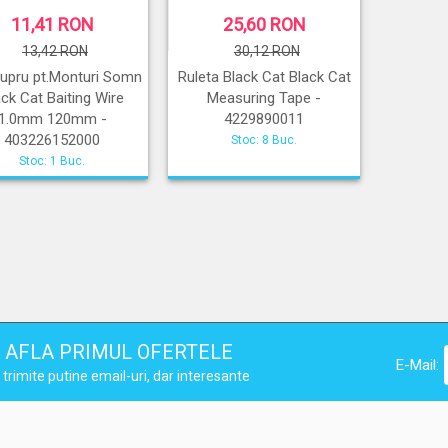
11,41 RON
25,60 RON
13,42 RON
30,12 RON
Cupru pt.Monturi Somn
Ruleta Black Cat Black Cat
ack Cat Baiting Wire
Measuring Tape -
1.0mm 120mm -
4229890011
403226152000
Stoc: 8 Buc.
Stoc: 1 Buc.
AFLA PRIMUL OFERTELE
E-Mail:
trimite putine email-uri, dar interesante