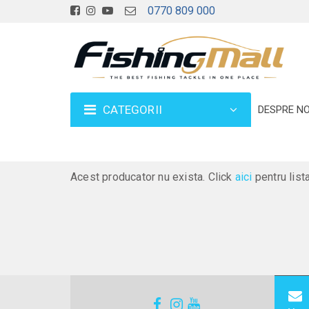
0770 809 000
CATEGORII
DESPRE NO
Acest producator nu exista. Click
aici
pentru list