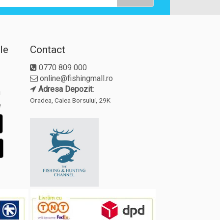
le
Contact
0770 809 000
online@fishingmall.ro
Adresa Depozit:
i
Oradea, Calea Borsului, 29K
e