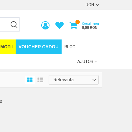
0
Cosul meu
0,00 RON
MOTII
VOUCHER CADOU
BLOG
AJUTOR
e.