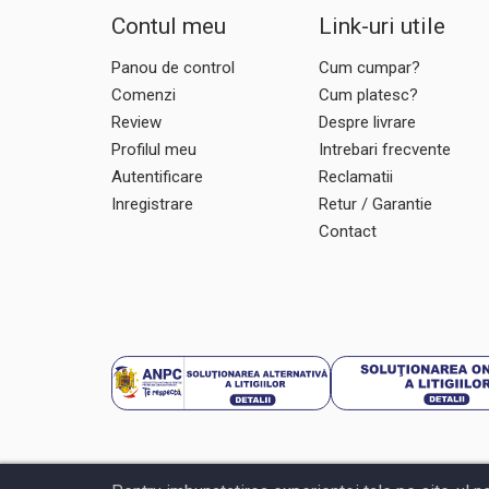
CatKong
Contul meu
Link-uri utile
CCMOORE
CCT MASTER SMOKE
Panou de control
Cum cumpar?
COGHLANS
Comenzi
Cum platesc?
COLEMAN
Review
Despre livrare
CORMORAN
Profilul meu
Intrebari frecvente
Autentificare
Reclamatii
COZMA
Inregistrare
Retur / Garantie
CRALUSSO
Contact
CUKK
DAIWA
DAM
DELPHIN
DORADO
DUDI BAIT
DYNAMITE BAITS
ENERGO FISH
ENERGO TEAM