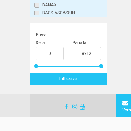
BANAX
BASS ASSASSIN
BENZAR MIX
BERKLEY
Price
BERTI
De la
Pana la
BIWAA
BKK
BLACK CAT
BLACK FIGHTER
BOKOR
Filtreaza
BROWNING
BUCOVINA BAITS
BULL TACKLE
CAMPINGAZ
Vom 
CARP EXPERT
Carp Spirit