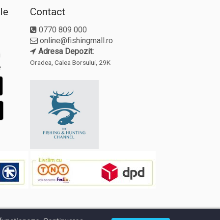
le
Contact
0770 809 000
online@fishingmall.ro
Adresa Depozit:
i
Oradea, Calea Borsului, 29K
e