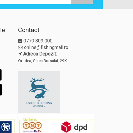
le
Contact
0770 809 000
online@fishingmall.ro
Adresa Depozit:
i
Oradea, Calea Borsului, 29K
e