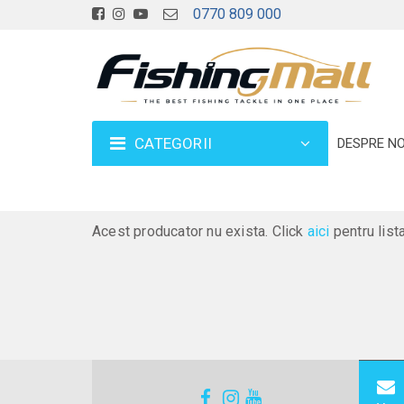
0770 809 000
CATEGORII
DESPRE NO
Acest producator nu exista. Click
aici
pentru list