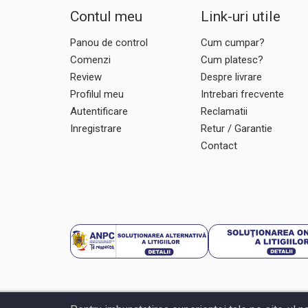
CatKong
Contul meu
Link-uri utile
CCMOORE
CCT MASTER SMOKE
Panou de control
Cum cumpar?
COGHLANS
Comenzi
Cum platesc?
COLEMAN
Review
Despre livrare
CORMORAN
Profilul meu
Intrebari frecvente
Autentificare
Reclamatii
COZMA
Inregistrare
Retur / Garantie
CRALUSSO
Contact
CUKK
DAIWA
DAM
DELPHIN
DORADO
DUDI BAIT
DYNAMITE BAITS
ENERGO FISH
ENERGO TEAM