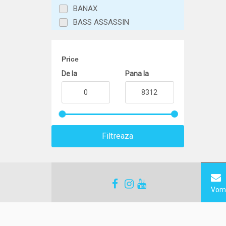
BANAX
BASS ASSASSIN
BENZAR MIX
BERKLEY
Price
BERTI
De la
Pana la
BIWAA
BKK
BLACK CAT
BLACK FIGHTER
BOKOR
Filtreaza
BROWNING
BUCOVINA BAITS
BULL TACKLE
CAMPINGAZ
Vom 
CARP EXPERT
Carp Spirit