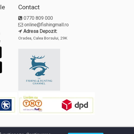
le
Contact
0770 809 000
online@fishingmall.ro
Adresa Depozit:
i
Oradea, Calea Borsului, 29K
e