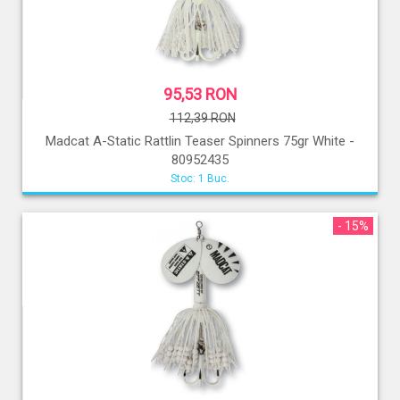
95,53 RON
112,39 RON
Madcat A-Static Rattlin Teaser Spinners 75gr White -
80952435
Stoc: 1 Buc.
- 15%