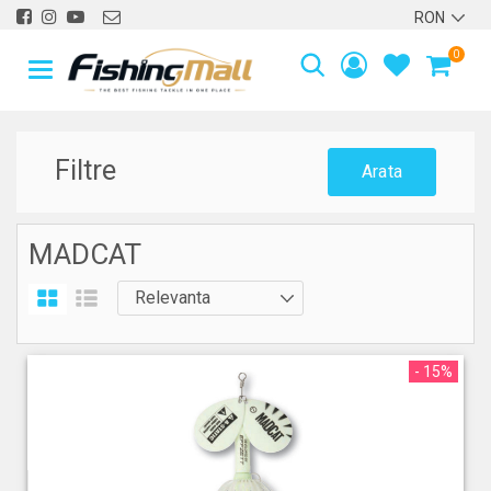
0
Filtre
Arata
MADCAT
- 15%