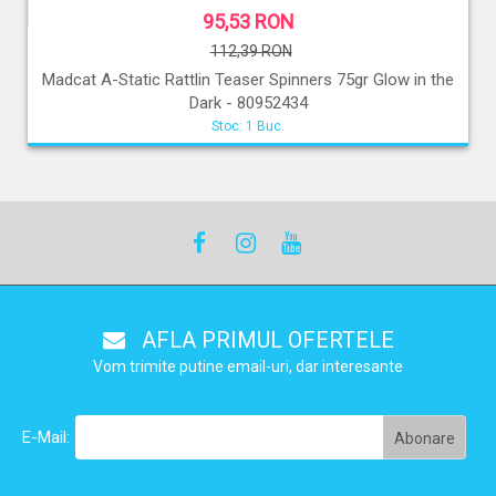
95,53 RON
112,39 RON
Madcat A-Static Rattlin Teaser Spinners 75gr Glow in the
Dark - 80952434
Stoc: 1 Buc.
AFLA PRIMUL OFERTELE
Vom trimite putine email-uri, dar interesante
E-Mail: