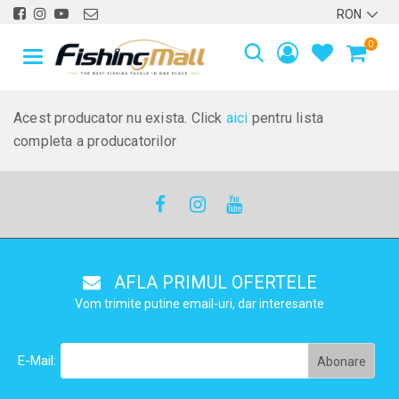
0
Acest producator nu exista. Click
aici
pentru lista
completa a producatorilor
AFLA PRIMUL OFERTELE
Vom trimite putine email-uri, dar interesante
E-Mail: