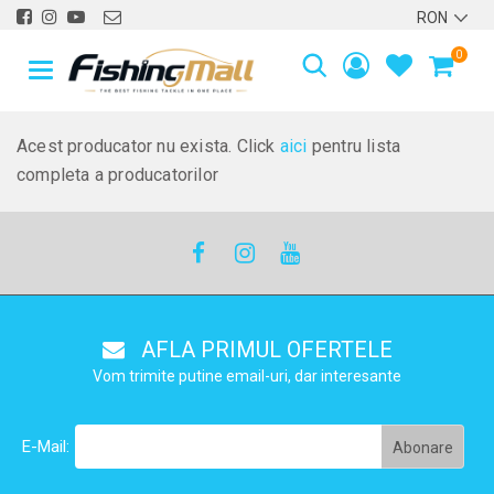
0
Acest producator nu exista. Click
aici
pentru lista
completa a producatorilor
AFLA PRIMUL OFERTELE
Vom trimite putine email-uri, dar interesante
E-Mail: