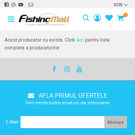
0
Acest producator nu exista. Click
aici
pentru lista
completa a producatorilor
AFLA PRIMUL OFERTELE
Vom trimite putine email-uri, dar interesante
E-Mail: