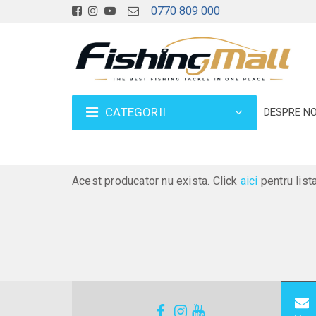
0770 809 000
CATEGORII
DESPRE NO
Acest producator nu exista. Click
aici
pentru list