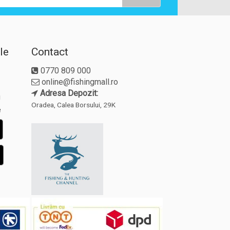
le
Contact
0770 809 000
online@fishingmall.ro
Adresa Depozit:
i
Oradea, Calea Borsului, 29K
e