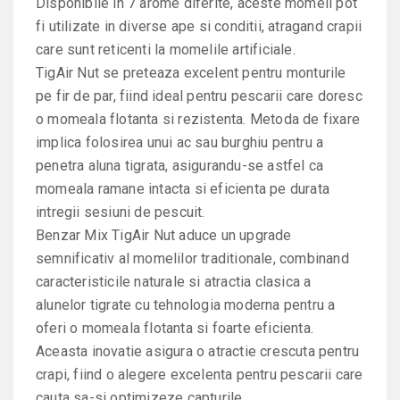
Disponibile in 7 arome diferite, aceste momeli pot
fi utilizate in diverse ape si conditii, atragand crapii
care sunt reticenti la momelile artificiale.
TigAir Nut se preteaza excelent pentru monturile
pe fir de par, fiind ideal pentru pescarii care doresc
o momeala flotanta si rezistenta. Metoda de fixare
implica folosirea unui ac sau burghiu pentru a
penetra aluna tigrata, asigurandu-se astfel ca
momeala ramane intacta si eficienta pe durata
intregii sesiuni de pescuit.
Benzar Mix TigAir Nut aduce un upgrade
semnificativ al momelilor traditionale, combinand
caracteristicile naturale si atractia clasica a
alunelor tigrate cu tehnologia moderna pentru a
oferi o momeala flotanta si foarte eficienta.
Aceasta inovatie asigura o atractie crescuta pentru
crapi, fiind o alegere excelenta pentru pescarii care
cauta sa-si optimizeze capturile.