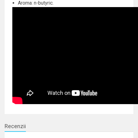
Aroma: n-butyric.
Recenzii