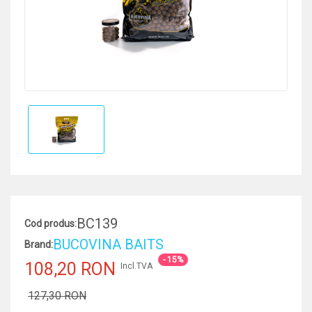
BC139
Cod produs:
BUCOVINA BAITS
Brand:
- 15%
108,20 RON
Incl.TVA
127,30 RON