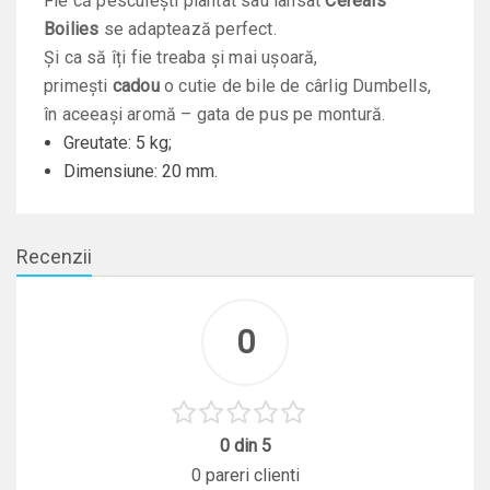
Fie că pescuiești plantat sau lansat
Cereals
Boilies
se adaptează perfect.
Și ca să îți fie treaba și mai ușoară,
primești
cadou
o cutie de bile de cârlig Dumbells,
în aceeași aromă – gata de pus pe montură.
Greutate: 5 kg;
Dimensiune: 20 mm.
Recenzii
0
0 din 5
0 pareri clienti