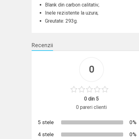
Blank din carbon calitativ;
Inele rezistente la uzura;
Greutate: 293g.
Recenzii
0
0 din 5
0 pareri clienti
5 stele
0%
4 stele
0%