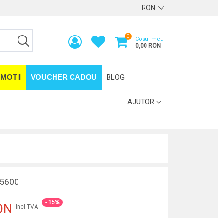
0
Cosul meu
0,00 RON
MOTII
VOUCHER CADOU
BLOG
AJUTOR
5600
- 15%
ON
Incl.TVA