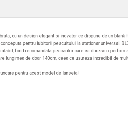
ata, cu un design elegant si inovator ce dispune de un blank fab
onceputa pentru iubitorii pescuitului la stationar universal. B
mbatabil, fiind recomandata pescarilor care isi doresc o perform
are lungimea de doar 140cm, ceea ce usureza incredibil de mult
runcare pentru acest model de lanseta!