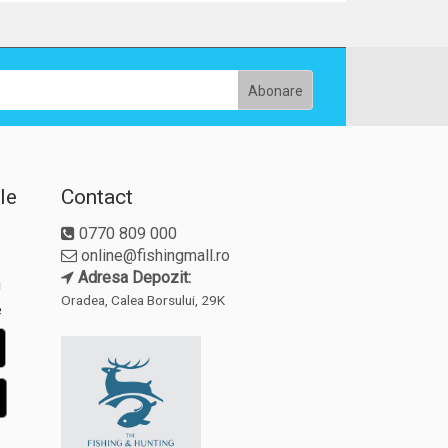
le
Contact
0770 809 000
online@fishingmall.ro
Adresa Depozit:
i
Oradea, Calea Borsului, 29K
e