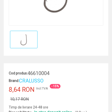
46610004
Cod produs:
CRALUSSO
Brand:
- 15%
8,64 RON
Incl.TVA
10,17 RON
Timp de livrare 24-48 ore