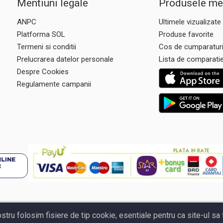
Mentiuni legale
Produsele me
ANPC
Ultimele vizualizate
Platforma SOL
Produse favorite
Termeni si conditii
Cos de cumparatur
Prelucrarea datelor personale
Lista de comparati
Despre Cookies
Regulamente campanii
ostru folosim fisiere de tip cookie, esentiale pentru ca site-ul s