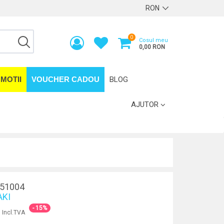
0
Cosul meu
0,00 RON
MOTII
VOUCHER CADOU
BLOG
AJUTOR
51004
KI
- 15%
Incl.TVA