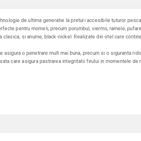
nologie de ultima generatie la preturi accesibile tuturor pescar
erfecte pentru momeli, precum porumbul, viermii, ramele, pufar
na clasica, si anume, black-nickel. Realizate din otel care contin
e asigura o penetrare mult mai buna, precum si o siguranta ridica
isata care asigura pastrarea integritatii firului in momentele d