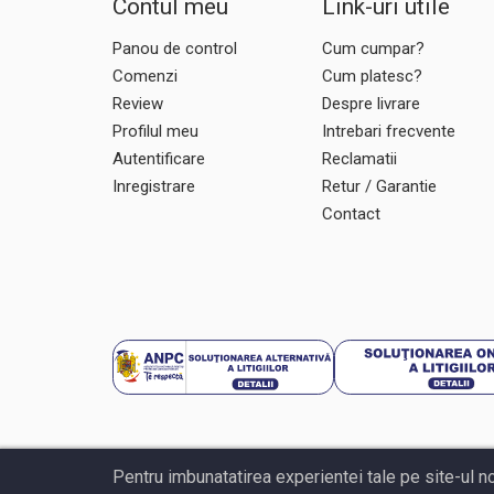
Contul meu
Link-uri utile
Panou de control
Cum cumpar?
Comenzi
Cum platesc?
Review
Despre livrare
Profilul meu
Intrebari frecvente
Autentificare
Reclamatii
Inregistrare
Retur / Garantie
Contact
Pentru imbunatatirea experientei tale pe site-ul n