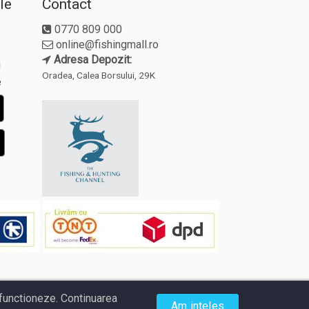
le
Contact
0770 809 000
online@fishingmall.ro
Adresa Depozit:
i
Oradea, Calea Borsului, 29K
e
a functioneze. Continuarea
Am inteles