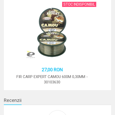
STOC INDISPONIBIL
27,00 RON
FIR CARP EXPERT CAMOU 600M 0,30MM -
F
Adauga in cos
30103630
STOC: 0 BUC.
Recenzii