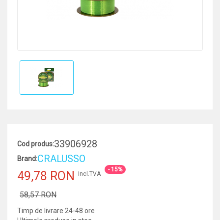
33906928
Cod produs:
CRALUSSO
Brand:
- 15%
49,78 RON
Incl.TVA
58,57 RON
Timp de livrare 24-48 ore