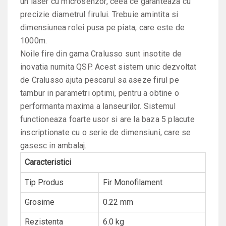
un laser cu microsenzor, ceea ce garanteaza cu
precizie diametrul firului. Trebuie amintita si
dimensiunea rolei pusa pe piata, care este de
1000m.
Noile fire din gama Cralusso sunt insotite de
inovatia numita QSP. Acest sistem unic dezvoltat
de Cralusso ajuta pescarul sa aseze firul pe
tambur in parametri optimi, pentru a obtine o
performanta maxima a lanseurilor. Sistemul
functioneaza foarte usor si are la baza 5 placute
inscriptionate cu o serie de dimensiuni, care se
gasesc in ambalaj.
Caracteristici
Tip Produs
Fir Monofilament
Grosime
0.22 mm
Rezistenta
6.0 kg