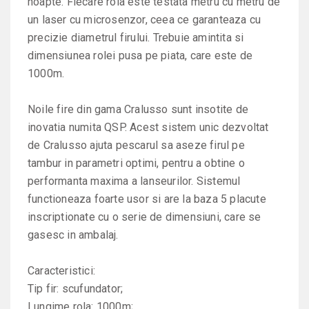
noapte. Fiecare rola este testata metru cu metru de
un laser cu microsenzor, ceea ce garanteaza cu
precizie diametrul firului. Trebuie amintita si
dimensiunea rolei pusa pe piata, care este de
1000m.
Noile fire din gama Cralusso sunt insotite de
inovatia numita QSP. Acest sistem unic dezvoltat
de Cralusso ajuta pescarul sa aseze firul pe
tambur in parametri optimi, pentru a obtine o
performanta maxima a lanseurilor. Sistemul
functioneaza foarte usor si are la baza 5 placute
inscriptionate cu o serie de dimensiuni, care se
gasesc in ambalaj.
Caracteristici:
Tip fir: scufundator;
Lungime rola: 1000m;