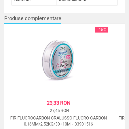
Produse complementare
- 15%
23,33 RON
27,45 RON
FIR FLUOROCARBON CRALUSSO FLUORO CARBON
FIR 
0.16MM/2.52KG/30+10M - 33901516