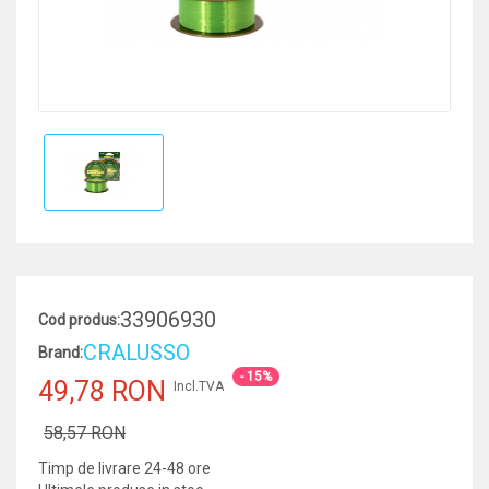
33906930
Cod produs:
CRALUSSO
Brand:
- 15%
49,78 RON
Incl.TVA
58,57 RON
Timp de livrare 24-48 ore