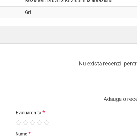
Rezistent la uzura Rezistent la abraziune
Gri
Nu exista recenzii pent
Adauga o rec
Evaluarea ta
*
Nume
*