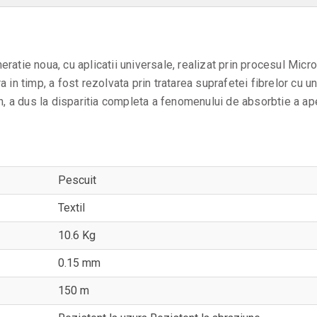
eratie noua, cu aplicatii universale, realizat prin procesul Micr
ra in timp, a fost rezolvata prin tratarea suprafetei fibrelor cu 
lon, a dus la disparitia completa a fenomenului de absorbtie a ape
Pescuit
Textil
10.6 Kg
0.15 mm
150 m