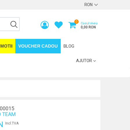
0
Cosul meu
0,00 RON
MOTII
VOUCHER CADOU
BLOG
AJUTOR
00015
 TEAM
N
Incl.TVA