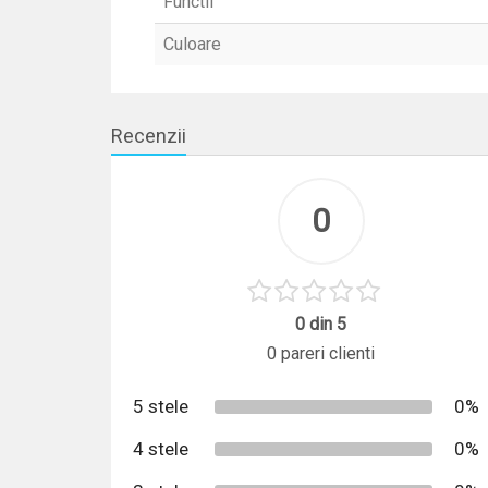
Functii
Culoare
Recenzii
0
0 din 5
0 pareri clienti
5 stele
0%
4 stele
0%