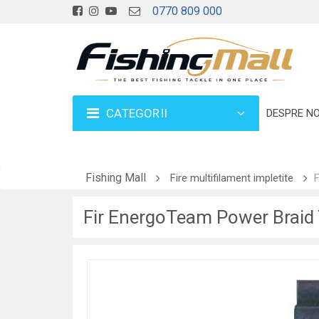
0770 809 000
CATEGORII
DESPRE NO
Fishing Mall
Fire multifilament impletite
F
Fir EnergoTeam Power Brai