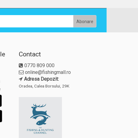
le
Contact
0770 809 000
online@fishingmall.ro
Adresa Depozit:
i
Oradea, Calea Borsului, 29K
e