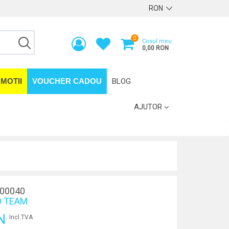
0
Cosul meu
0,00 RON
MOTII
VOUCHER CADOU
BLOG
AJUTOR
00040
 TEAM
N
Incl.TVA