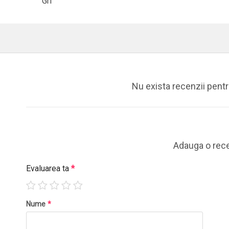
Gri
Nu exista recenzii pent
Adauga o rec
Evaluarea ta
*
Nume
*