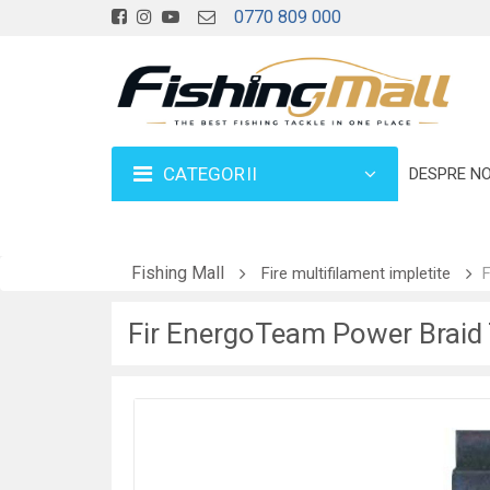
0770 809 000
CATEGORII
DESPRE NO
Fishing Mall
Fire multifilament impletite
F
Fir EnergoTeam Power Brai