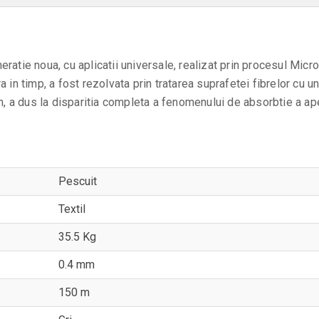
eratie noua, cu aplicatii universale, realizat prin procesul Micr
ra in timp, a fost rezolvata prin tratarea suprafetei fibrelor cu 
lon, a dus la disparitia completa a fenomenului de absorbtie a ape
Pescuit
Textil
35.5 Kg
0.4 mm
150 m