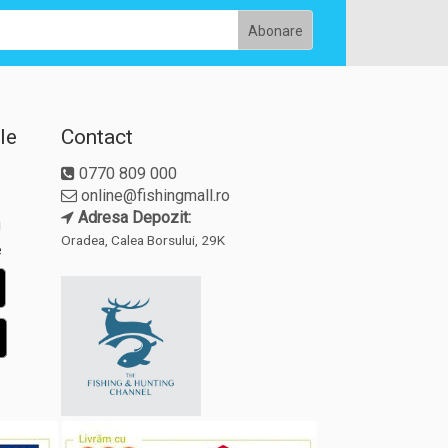
le
Contact
0770 809 000
online@fishingmall.ro
Adresa Depozit:
i
Oradea, Calea Borsului, 29K
e