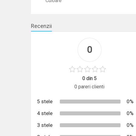
Culoare
Recenzii
0
0 din 5
0 pareri clienti
5 stele
0%
4 stele
0%
3 stele
0%