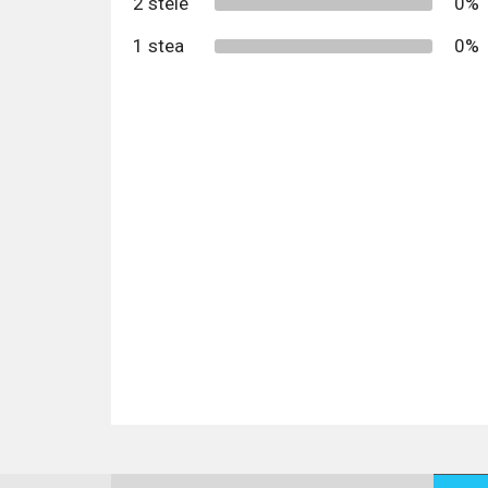
2 stele
0%
1 stea
0%